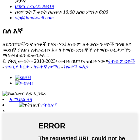
ቻይና
0086-13522529319
በሳምንት 7 ቀናት ከጠዋቱ 10:00 እስከ ምሽቱ 6:00
vip@land-well.com
ስለ እኛ
ለደንበኞቻችን ፍላጎቶች ክፍት ነን፤ እነሱም ለተወሰኑ ጉዳዮች ግላዊ እና
መደበኛ ያልሆነ አቀራረብን እና ለተወሰኑ ደንበኞች የተወሰኑ ሁኔታዎችን
ማስተካከልን ይጠብቃሉ።
© የቅጂ መብት - 2010-2023፡ መብቱ በህግ የተጠበቀ ነው።
ትኩስ ምርቶች
-
የጣቢያ ካርታ
-
ከፍተኛ ጦማር
-
ከፍተኛ ፍለጋ
ኢሜይል ላክ
ዋትስአፕ
x