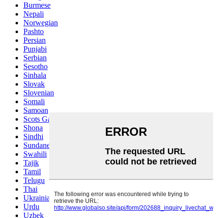
Burmese
Nepali
Norwegian
Pashto
Persian
Punjabi
Serbian
Sesotho
Sinhala
Slovak
Slovenian
Somali
Samoan
Scots Gaelic
Shona
Sindhi
Sundanese
Swahili
Tajik
Tamil
Telugu
Thai
Ukrainian
Urdu
Uzbek