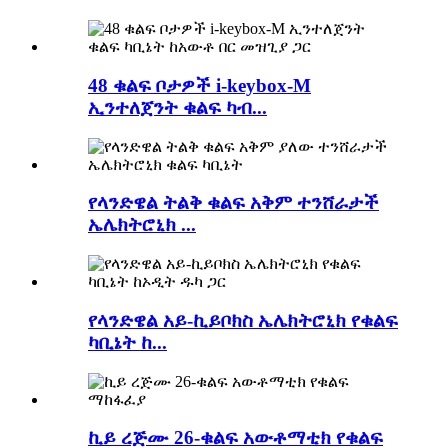
48 ቁልፍ ቦታዎች i-keybox-M
ኢንተለጀንት ቁልፍ ካብ...
የላንድዌል ትልቅ ቁልፍ አቅም ተንሸራታች
ኤሌክትሮኒክ ...
የላንድዌል አይ-ኪይቦክስ ኤሌክትሮኒክ የቁልፍ
ካቢኔት ከ...
ኪይ ረጅሙ 26-ቁልፍ አውቶማቲክ የቁልፍ