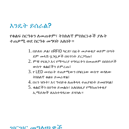
እንዴት ይሰራል?
የቁልፍ ስርዓቱን ለመጠቀም፣ ትክክለኛ ምስክርነቶች ያሉት
ተጠቃሚ ወደ ስርዓቱ መግባት አለበት።
በይለፍ ቃል፣ በRFID ካርድ፣ በፊት መታወቂያ ወይም በጣት
ደም መላሽ ቧንቧዎች በፍጥነት ያረጋግጡ፤
ምቹ የፍለጋ እና የማጣሪያ ተግባራትን በመጠቀም በሰከንዶች
ውስጥ ቁልፎችን ይምረጡ፤
የ LED መብራት ተጠቃሚውን በካቢኔው ውስጥ ወዳለው
ትክክለኛ ቁልፍ ይመራዋል፤
በሩን ዝጉት፣ እና ግብይቱ ለጠቅላላ ተጠያቂነት ይመዘገባል፤
ቁልፎችን በሰዓቱ ይመልሱ፣ አለበለዚያ የማስጠንቀቂያ
ኢሜይሎች ለአስተዳዳሪው ይላካሉ።
ዝርዝር መግለጫዎች