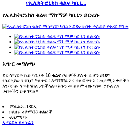
የኤሌክትሮኒክስ ቁልፍ ካቢኔ...
የኤሌክትሮኒክስ ቁልፍ ማከማቻ ካቢኔን ይድረሱ
አጭር መግለጫ፡
ይህ ስማርት ኪይ ካቢኔት 18 ቁልፍ ቦታዎች ያሉት ሲሆን ይህም
የኩባንያውን የቢሮ ቅልጥፍና ለማሻሻል እና ቁልፎችን እና ጠቃሚ እቃዎችን
እንዳያጡ ለመከላከል ያስችላል። እሱን መጠቀም ብዙ የሰው ኃይል እና
ሀብቶችን ይቆጥባል።
ሞዴል፡
ኤ-180ኢ
የቁልፍ አቅም፡
18 ቁልፎች
ቀለም፡
ነጭ
ኢሜይል ይላኩልን