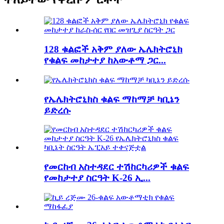
128 ቁልፎች አቅም ያለው ኤሌክትሮኒክ
የቁልፍ መከታተያ ከአውቶማ ጋር...
የኤሌክትሮኒክስ ቁልፍ ማከማቻ ካቢኔን
ይድረሱ
የመርከብ አስተዳደር ተሽከርካሪዎች ቁልፍ
የመከታተያ ስርዓት K-26 ኢ...