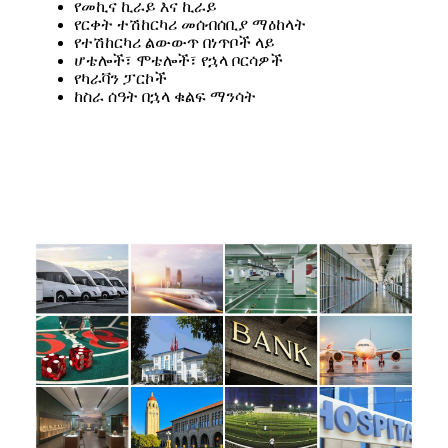
የመኪና ኪራይ እና ኪራይ
የርቀት ተሽከርካሪ መሰብሰቢያ ማዕከላት
የተሽከርካሪ ልውውጥ በነጥቦች ላይ
ሆቴሎች፣ ሞቴሎች፣ የኋላ ቦርሳዎች
የካራቫን ፓርኮች
ከስራ ሰዓት በኋላ ቁልፍ ማንሳት