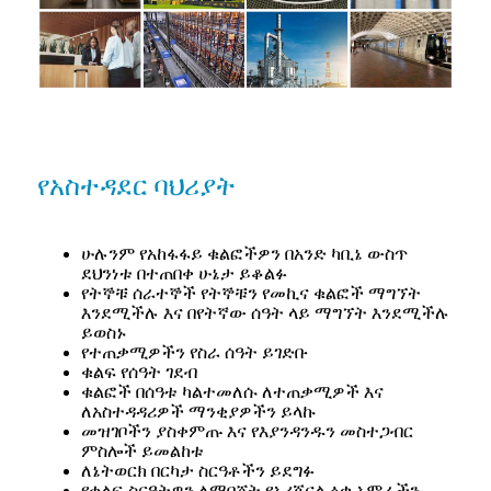
የአስተዳደር ባህሪያት
ሁሉንም የአከፋፋይ ቁልፎችዎን በአንድ ካቢኔ ውስጥ
ደህንነቱ በተጠበቀ ሁኔታ ይቆልፉ
የትኞቹ ሰራተኞች የትኞቹን የመኪና ቁልፎች ማግኘት
እንደሚችሉ እና በየትኛው ሰዓት ላይ ማግኘት እንደሚችሉ
ይወስኑ
የተጠቃሚዎችን የስራ ሰዓት ይገድቡ
ቁልፍ የሰዓት ገደብ
ቁልፎች በሰዓቱ ካልተመለሱ ለተጠቃሚዎች እና
ለአስተዳዳሪዎች ማንቂያዎችን ይላኩ
መዝገቦችን ያስቀምጡ እና የእያንዳንዱን መስተጋብር
ምስሎች ይመልከቱ
ለኔትወርክ በርካታ ስርዓቶችን ይደግፉ
የቁልፍ ስርዓትዎን ለማበጀት የኦሪጂናል ዕቃ አምራችን