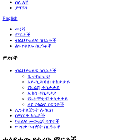
ስለ እኛ
ያግኙን
English
መነሻ
ምርቶች
ብልህ የቁልፍ ካቢኔቶች
ልዩ የቁልፍ ስርዓቶች
ምድቦች
ብልህ የቁልፍ ካቢኔቶች
ኬ ተከታታይ
አይ-ኪይቦክስ ተከታታይ
የኤልጂ ተከታታይ
ኤክስ ተከታታይ
የኦቶሞቲቭ ተከታታይ
ልዩ የቁልፍ ስርዓቶች
ኢንተለጀንት ሎከርስ
ስማርት ካሴቶች
የቁልፍ መውረጃ ሳጥኖች
የጥበቃ ጉብኝት ስርዓቶች
ተለይተው የቀረቡ ምርቶች