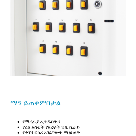
ማን ይጠቀምበታል
የማረፊያ ኢንዱስትሪ
የሪል እስቴት የእረፍት ጊዜ ኪራይ
የተሽከርካሪ አገልግሎት ማዕከላት