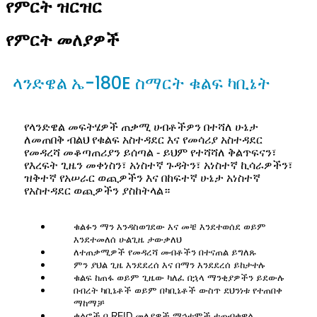
የምርት ዝርዝር
የምርት መለያዎች
ላንድዌል ኤ-180E ስማርት ቁልፍ ካቢኔት
የላንድዌል መፍትሄዎች ጠቃሚ ሀብቶችዎን በተሻለ ሁኔታ
ለመጠበቅ ብልህ የቁልፍ አስተዳደር እና የመሳሪያ አስተዳደር
የመዳረሻ መቆጣጠሪያን ይሰጣል - ይህም የተሻሻለ ቅልጥፍናን፣
የእረፍት ጊዜን መቀነስን፣ አነስተኛ ጉዳትን፣ አነስተኛ ኪሳራዎችን፣
ዝቅተኛ የአሠራር ወጪዎችን እና በከፍተኛ ሁኔታ አነስተኛ
የአስተዳደር ወጪዎችን ያስከትላል።
ቁልፉን ማን እንዳስወገደው እና መቼ እንደተወሰደ ወይም
እንደተመለሰ ሁልጊዜ ታውቃለህ
ለተጠቃሚዎች የመዳረሻ መብቶችን በተናጠል ይግለጹ
ምን ያህል ጊዜ እንደደረሰ እና በማን እንደደረሰ ይከታተሉ
ቁልፍ ከጠፋ ወይም ጊዜው ካለፈ በኋላ ማንቂያዎችን ይደውሉ
በብረት ካቢኔቶች ወይም በካቢኔቶች ውስጥ ደህንነቱ የተጠበቀ
ማከማቻ
ቁልፎች በ RFID መለያዎች ማኅተሞች ተጠብቀዋል