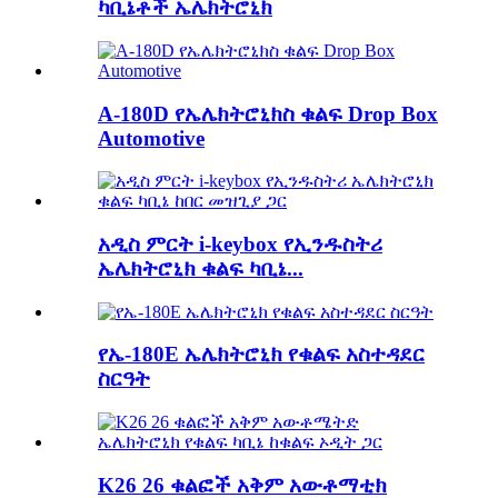
ካቢኔቶች ኤሌክትሮኒክ
A-180D የኤሌክትሮኒክስ ቁልፍ Drop Box
Automotive
አዲስ ምርት i-keybox የኢንዱስትሪ
ኤሌክትሮኒክ ቁልፍ ካቢኔ...
የኤ-180E ኤሌክትሮኒክ የቁልፍ አስተዳደር
ስርዓት
K26 26 ቁልፎች አቅም አውቶማቲክ