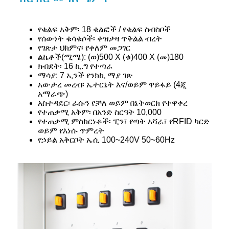
የቁልፍ አቅም፡ 18 ቁልፎች / የቁልፍ ስብስቦች
የሰውነት ቁሳቁሶች፡ ቀዝቃዛ ጥቅልል ​​ብረት
የገጽታ ህክምና፡ የቀለም መጋገር
ልኬቶች(ሚሜ): (ወ)500 X (ቁ)400 X (መ)180
ክብደት፡ 16 ኪ.ግ የተጣራ
ማሳያ: 7 ኢንች የንክኪ ማያ ገጽ
አውታረ መረብ፡ ኤተርኔት እና/ወይም ዋይፋይ (4ጂ
አማራጭ)
አስተዳደር፡ ራሱን የቻለ ወይም በኔትወርክ የተዋቀረ
የተጠቃሚ አቅም፡ በአንድ ስርዓት 10,000
የተጠቃሚ ምስክርነቶች፡ ፒን፣ የጣት አሻራ፣ የRFID ካርድ
ወይም የእነሱ ጥምረት
የኃይል አቅርቦት ኤሲ 100~240V 50~60Hz