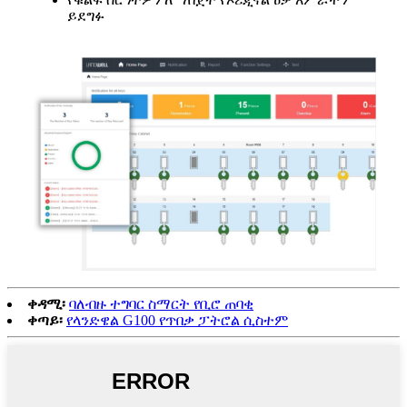
ይደግፉ
ቀዳሚ፡
ባለብዙ ተግባር ስማርት የቢሮ ጠባቂ
ቀጣይ፡
የላንድዌል G100 የጥበቃ ፓትሮል ሲስተም