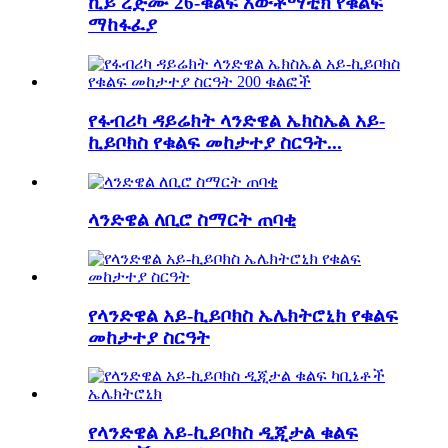
ኪይ ረጅሙ 26-ቁልፍ አውቶማቲክ የቁልፍ
ማከፋፈያ
የፋብሪካ ዳይሬክት ላንድዌል ኤክስኤል አይ-
ኪይቦክስ የቁልፍ መከታተያ ስርዓት...
ላንድዌል ለቢሮ ስማርት ጠባቂ
የላንድዌል አይ-ኪይቦክስ ኤሌክትሮኒክ የቁልፍ
መከታተያ ስርዓት
የላንድዌል አይ-ኪይቦክስ ዲጂታል ቁልፍ