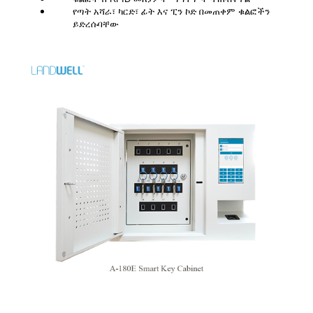
የጣት አሻራ፣ ካርድ፣ ፊት እና ፒን ኮድ በመጠቀም ቁልፎችን
ይድረሱባቸው