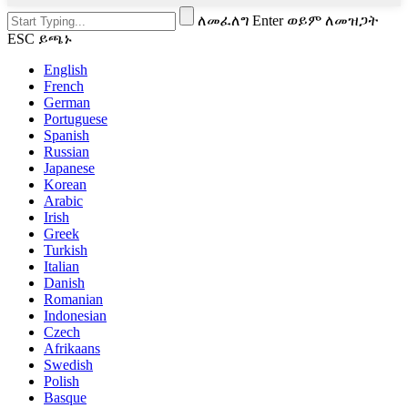
ለመፈለግ Enter ወይም ለመዝጋት
ESC ይጫኑ
English
French
German
Portuguese
Spanish
Russian
Japanese
Korean
Arabic
Irish
Greek
Turkish
Italian
Danish
Romanian
Indonesian
Czech
Afrikaans
Swedish
Polish
Basque