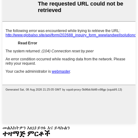
መልእክትዎን እዚህ ይፃፉ እና ይላኩልን
ተዛማጅ ምርቶች