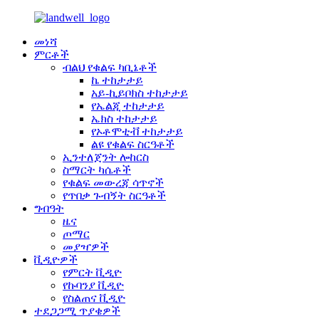
መነሻ
ምርቶች
ብልህ የቁልፍ ካቢኔቶች
ኬ ተከታታይ
አይ-ኪይቦክስ ተከታታይ
የኤልጂ ተከታታይ
ኤክስ ተከታታይ
የኦቶሞቲቭ ተከታታይ
ልዩ የቁልፍ ስርዓቶች
ኢንተለጀንት ሎከርስ
ስማርት ካሴቶች
የቁልፍ መውረጃ ሳጥኖች
የጥበቃ ጉብኝት ስርዓቶች
ግብዓት
ዜና
ጦማር
መያዣዎች
ቪዲዮዎች
የምርት ቪዲዮ
የኩባንያ ቪዲዮ
የስልጠና ቪዲዮ
ተደጋጋሚ ጥያቄዎች