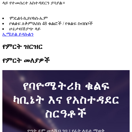
ላይ የተመሰረተ አስተዳደርን ያሳያል።
ሞዴል፡
i-ኪይቦክስ-ኤም
የቁልፍ አቅም፡
እስከ 48 ቁልፎች / የቁልፍ ስብስቦች
ሁኔታ፡
በሽያጭ ላይ
ኢሜይል ይላኩልን
የምርት ዝርዝር
የምርት መለያዎች
የባዮሜትሪክ ቁልፍ
ካቢኔት እና የአስተዳደር
ስርዓቶች
የጣት ደም መላሽ ቧንቧ፣ የፊት ለይቶ ማወቅ