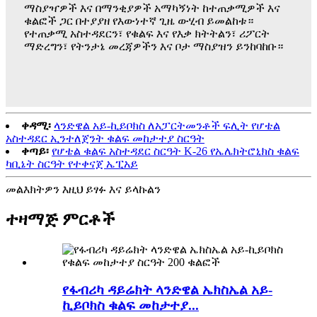
ማስያዣዎች እና በማንቂያዎች አማካኝነት ከተጠቃሚዎች እና
ቁልፎች ጋር በተያያዘ የእውነተኛ ጊዜ ውሂብ ይመልከቱ።
የተጠቃሚ አስተዳደርን፣ የቁልፍ እና የእቃ ክትትልን፣ ሪፖርት
ማድረግን፣ የትንታኔ መረጃዎችን እና ቦታ ማስያዝን ይንከባከቡ።
ቀዳሚ፡
ላንድዌል አይ-ኪይቦክስ ለአፓርትመንቶች ፍሊት የሆቴል
አስተዳደር ኢንተለጀንት ቁልፍ መከታተያ ስርዓት
ቀጣይ፡
የሆቴል ቁልፍ አስተዳደር ስርዓት K-26 የኤሌክትሮኒክስ ቁልፍ
ካቢኔት ስርዓት የተቀናጀ ኤፒአይ
መልእክትዎን እዚህ ይፃፉ እና ይላኩልን
ተዛማጅ ምርቶች
የፋብሪካ ዳይሬክት ላንድዌል ኤክስኤል አይ-
ኪይቦክስ ቁልፍ መከታተያ...