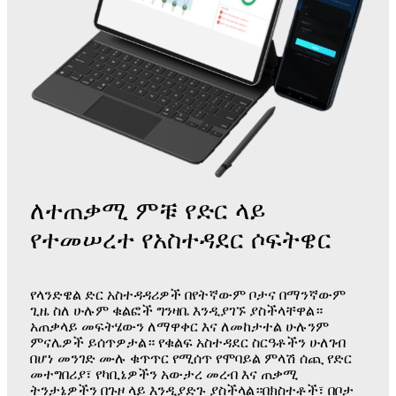
ለተጠቃሚ ምቹ የድር ላይ
የተመሠረተ የአስተዳደር ሶፍትዌር
የላንድዌል ድር አስተዳዳሪዎች በየትኛውም ቦታና በማንኛውም
ጊዜ ስለ ሁሉም ቁልፎች ግንዛቤ እንዲያገኙ ያስችላቸዋል።
አጠቃላይ መፍትሄውን ለማዋቀር እና ለመከታተል ሁሉንም
ምናሌዎች ይሰጥዎታል። የቁልፍ አስተዳደር ስርዓቶችን ሁለገብ
በሆነ መንገድ ሙሉ ቁጥጥር የሚሰጥ የሞባይል ምላሽ ሰጪ የድር
መተግበሪያ፣ የካቢኔዎችን አውታረ መረብ እና ጠቃሚ
ትንታኔዎችን በጉዞ ላይ እንዲያድጉ ያስችላል።
በክስተቶች፣ በቦታ