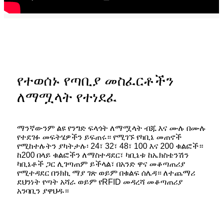
የተወሰኑ የጣቢያ መስፈርቶችን
ለማሟላት የተነደፈ
ማንኛውንም ልዩ የንግድ ፍላጎት ለማሟላት ብጁ እና ሙሉ በሙሉ
የተደገፉ መፍትሄዎችን ይፍጠሩ። የሚገኙ የካቢኔ መጠኖች
የሚከተሉትን ያካትታሉ፡ 24፣ 32፣ 48፣ 100 እና 200 ቁልፎች።
ከ200 በላይ ቁልፎችን ለማስተዳደር፣ ካቢኔቱ ከኤክስቴንሽን
ካቢኔቶች ጋር ሊገጣጠም ይችላል፣ በአንድ ዋና መቆጣጠሪያ
የሚተዳደር በንክኪ ማያ ገጽ ወይም በቁልፍ ሰሌዳ። ለተጨማሪ
ደህንነት የጣት አሻራ ወይም የRFID መዳረሻ መቆጣጠሪያ
አንባቢን ያዋህዱ።