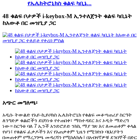
የኤሌክትሮኒክስ ቁልፍ ካቢኔ...
48 ቁልፍ ቦታዎች i-keybox-M ኢንተለጀንት ቁልፍ ካቢኔት
ከአውቶ በር መዝጊያ ጋር
አጭር መግለጫ፡
አዲሱ ትውልድ የአይ-ኪይቦክስ ኤሌክትሮኒክ የቁልፍ መቆጣጠሪያ ስርዓት
ለንግድዎ ቁልፎችን ደህንነቱ የተጠበቀ፣ ማስተዳደር እና ኦዲት ማድረግ
ነው። ስርዓቱ ባለ 7 ኢንች አንድሮይድ ንክኪ ማያ ገጽ እና ለመጠቀም ቀላል
የሆነ፤ የቁልፍ ፈቃዶችን እና የአጠቃቀም ጊዜን የሚገድቡ ባህሪያትን
በመጠቀም የማረጋገጫ መዳረሻን የሚከለክሉ፤ በአብዛኛዎቹ ደንበኞች በድር