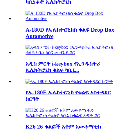
ካቢኔቶች ኤሌክትሮኒክ
A-180D የኤሌክትሮኒክስ ቁልፍ Drop Box
Automotive
አዲስ ምርት i-keybox የኢንዱስትሪ
ኤሌክትሮኒክ ቁልፍ ካቢኔ...
የኤ-180E ኤሌክትሮኒክ የቁልፍ አስተዳደር
ስርዓት
K26 26 ቁልፎች አቅም አውቶማቲክ