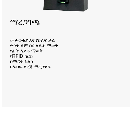
ማረጋገጫ
መታወቂያ እና የይለፍ ቃል
የጣት ደም ስር ለይቶ ማወቅ
የፊት ለይቶ ማወቅ
የRFID ካርድ
ስማርት ስልክ
ባለብዙ-ደረጃ ማረጋገጫ