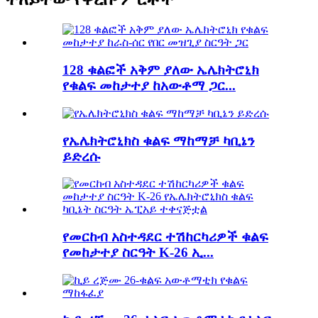
128 ቁልፎች አቅም ያለው ኤሌክትሮኒክ
የቁልፍ መከታተያ ከአውቶማ ጋር...
የኤሌክትሮኒክስ ቁልፍ ማከማቻ ካቢኔን
ይድረሱ
የመርከብ አስተዳደር ተሽከርካሪዎች ቁልፍ
የመከታተያ ስርዓት K-26 ኢ...