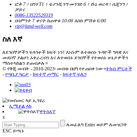
ፎቅ 7 ፣ ህንፃ T1 ፣ ቲያንሺንግ መንገድ 6 ፣ ሹኒ ወረዳ ፣ ቤጂንግ ፣
ቻይና
0086-13522529319
በሳምንት 7 ቀናት ከጠዋቱ 10:00 እስከ ምሽቱ 6:00
vip@land-well.com
ስለ እኛ
ለደንበኞቻችን ፍላጎቶች ክፍት ነን፤ እነሱም ለተወሰኑ ጉዳዮች ግላዊ እና
መደበኛ ያልሆነ አቀራረብን እና ለተወሰኑ ደንበኞች የተወሰኑ ሁኔታዎችን
ማስተካከልን ይጠብቃሉ።
© የቅጂ መብት - 2010-2023፡ መብቱ በህግ የተጠበቀ ነው።
ትኩስ ምርቶች
-
የጣቢያ ካርታ
-
ከፍተኛ ጦማር
-
ከፍተኛ ፍለጋ
ኢሜይል ላክ
ዋትስአፕ
x
ለመፈለግ Enter ወይም ለመዝጋት
ESC ይጫኑ