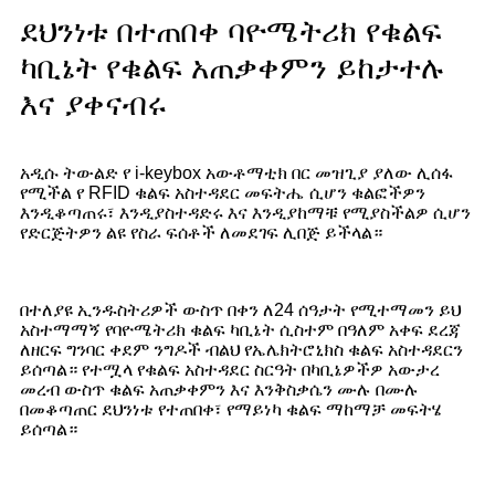
ደህንነቱ በተጠበቀ ባዮሜትሪክ የቁልፍ
ካቢኔት የቁልፍ አጠቃቀምን ይከታተሉ
እና ያቀናብሩ
አዲሱ ትውልድ የ i-keybox አውቶማቲክ በር መዝጊያ ያለው ሊሰፋ
የሚችል የ RFID ቁልፍ አስተዳደር መፍትሔ ሲሆን ቁልፎችዎን
እንዲቆጣጠሩ፣ እንዲያስተዳድሩ እና እንዲያከማቹ የሚያስችልዎ ሲሆን
የድርጅትዎን ልዩ የስራ ፍሰቶች ለመደገፍ ሊበጅ ይችላል።
በተለያዩ ኢንዱስትሪዎች ውስጥ በቀን ለ24 ሰዓታት የሚተማመን ይህ
አስተማማኝ የባዮሜትሪክ ቁልፍ ካቢኔት ሲስተም በዓለም አቀፍ ደረጃ
ለዘርፍ ግንባር ቀደም ንግዶች ብልህ የኤሌክትሮኒክስ ቁልፍ አስተዳደርን
ይሰጣል። የተሟላ የቁልፍ አስተዳደር ስርዓት በካቢኔዎችዎ አውታረ
መረብ ውስጥ ቁልፍ አጠቃቀምን እና እንቅስቃሴን ሙሉ በሙሉ
በመቆጣጠር ደህንነቱ የተጠበቀ፣ የማይነካ ቁልፍ ማከማቻ መፍትሄ
ይሰጣል።