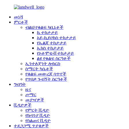
መነሻ
ምርቶች
ብልህ የቁልፍ ካቢኔቶች
ኬ ተከታታይ
አይ-ኪይቦክስ ተከታታይ
የኤልጂ ተከታታይ
ኤክስ ተከታታይ
የኦቶሞቲቭ ተከታታይ
ልዩ የቁልፍ ስርዓቶች
ኢንተለጀንት ሎከርስ
ስማርት ካሴቶች
የቁልፍ መውረጃ ሳጥኖች
የጥበቃ ጉብኝት ስርዓቶች
ግብዓት
ዜና
ጦማር
መያዣዎች
ቪዲዮዎች
የምርት ቪዲዮ
የኩባንያ ቪዲዮ
የስልጠና ቪዲዮ
ተደጋጋሚ ጥያቄዎች