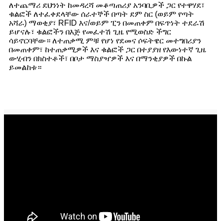
ለተጨማሪ ደህንነት ከመዳረሻ መቆጣጠሪያ አንባቢዎች ጋር የተዋሃደ፣
ቁልፎች ለተፈቀደላቸው ሰራተኞች በጣት ደም ስር (ወይም የጣት
አሻራ) ማወቂያ፣ RFID እና/ወይም ፒን በመጠቀም በፍጥነት ተደራሽ
ይሆናሉ፣ ቁልፎችን በእጅ የመፈተሽ ጊዜ የሚወስድ ችግር
ሳይኖርባቸው። ለተጠቃሚ ምቹ የሆነ የደመና ሶፍትዌር መተግበሪያን
በመጠቀም፣ ከተጠቃሚዎች እና ቁልፎች ጋር በተያያዘ የእውነተኛ ጊዜ
ውሂብን በክስተቶች፣ በቦታ ማስያዣዎች እና በማንቂያዎች በኩል
ይመልከቱ።