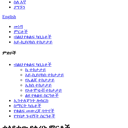
ስለ እኛ
ያግኙን
English
መነሻ
ምርቶች
ብልህ የቁልፍ ካቢኔቶች
አይ-ኪይቦክስ ተከታታይ
ምድቦች
ብልህ የቁልፍ ካቢኔቶች
ኬ ተከታታይ
አይ-ኪይቦክስ ተከታታይ
የኤልጂ ተከታታይ
ኤክስ ተከታታይ
የኦቶሞቲቭ ተከታታይ
ልዩ የቁልፍ ስርዓቶች
ኢንተለጀንት ሎከርስ
ስማርት ካሴቶች
የቁልፍ መውረጃ ሳጥኖች
የጥበቃ ጉብኝት ስርዓቶች
ተለይተው የቀረቡ ምርቶች