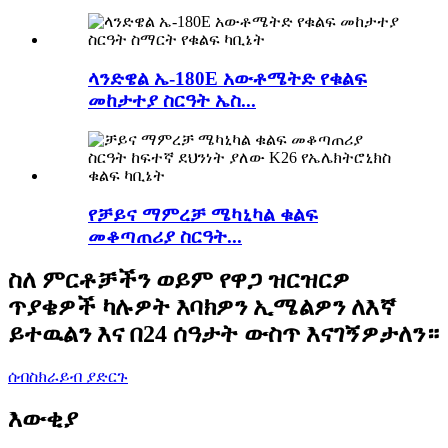
ላንድዌል ኤ-180E አውቶሜትድ የቁልፍ
መከታተያ ስርዓት ኤስ...
የቻይና ማምረቻ ሜካኒካል ቁልፍ
መቆጣጠሪያ ስርዓት...
ስለ ምርቶቻችን ወይም የዋጋ ዝርዝርዎ
ጥያቄዎች ካሉዎት እባክዎን ኢሜልዎን ለእኛ
ይተዉልን እና በ24 ሰዓታት ውስጥ እናገኝዎታለን።
ሰብስክራይብ ያድርጉ
እውቂያ