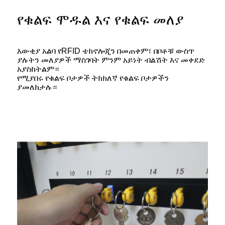
የቁልፍ ሞዱል እና የቁልፍ መለያ
እውቂያ አልባ የRFID ቴክኖሎጂን በመጠቀም፣ በቦቶቹ ውስጥ
ያሉትን መለያዎች ማስገባት ምንም አይነት ብልሽት እና መቀደድ
አያስከትልም።
የሚያበሩ የቁልፍ ቦታዎች ትክክለኛ የቁልፍ ቦታዎችን
ያመለክታሉ።