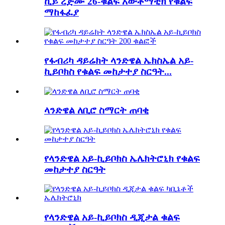
ኪይ ረጅሙ 26-ቁልፍ አውቶማቲክ የቁልፍ
ማከፋፈያ
የፋብሪካ ዳይሬክት ላንድዌል ኤክስኤል አይ-
ኪይቦክስ የቁልፍ መከታተያ ስርዓት...
ላንድዌል ለቢሮ ስማርት ጠባቂ
የላንድዌል አይ-ኪይቦክስ ኤሌክትሮኒክ የቁልፍ
መከታተያ ስርዓት
የላንድዌል አይ-ኪይቦክስ ዲጂታል ቁልፍ