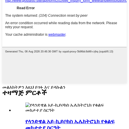
መልእክትዎን እዚህ ይፃፉ እና ይላኩልን
ተዛማጅ ምርቶች
የላንድዌል አይ-ኪይቦክስ ኤሌክትሮኒክ የቁልፍ
መከታተያ ስርዓት