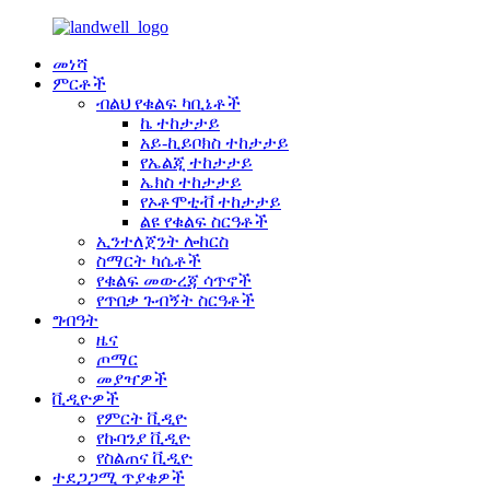
መነሻ
ምርቶች
ብልህ የቁልፍ ካቢኔቶች
ኬ ተከታታይ
አይ-ኪይቦክስ ተከታታይ
የኤልጂ ተከታታይ
ኤክስ ተከታታይ
የኦቶሞቲቭ ተከታታይ
ልዩ የቁልፍ ስርዓቶች
ኢንተለጀንት ሎከርስ
ስማርት ካሴቶች
የቁልፍ መውረጃ ሳጥኖች
የጥበቃ ጉብኝት ስርዓቶች
ግብዓት
ዜና
ጦማር
መያዣዎች
ቪዲዮዎች
የምርት ቪዲዮ
የኩባንያ ቪዲዮ
የስልጠና ቪዲዮ
ተደጋጋሚ ጥያቄዎች