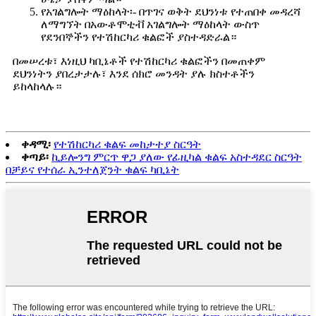
የአገልግሎት ማዕከላት፡- በጥገና ወቅት ደህንነቱ የተጠበቀ መዳረሻ
ለማግኘት በአውቶሞቲቭ አገልግሎት ማዕከላት ውስጥ
የደንበኞችን የተሽከርካሪ ቁልፎች ያስተዳድራል።
በመሠረቱ፣ እነዚህ ካቢኔቶች የተሽከርካሪ ቁልፎችን በመጠቀም
ደህንነትን ያበረታታሉ፣ እንደ ሰክሮ መንዳት ያሉ ክስተቶችን
ይከላከላሉ።
ቀዳሚ፡
የተሽከርካሪ ቁልፍ መከታተያ ስርዓት
ቀጣይ፡
ኪይሎንግ ምርጥ ዋጋ ያለው የፊዚካል ቁልፍ አስተዳደር ስርዓት
በቻይና የተሰራ ኢንተለጀንት ቁልፍ ካቢኔት