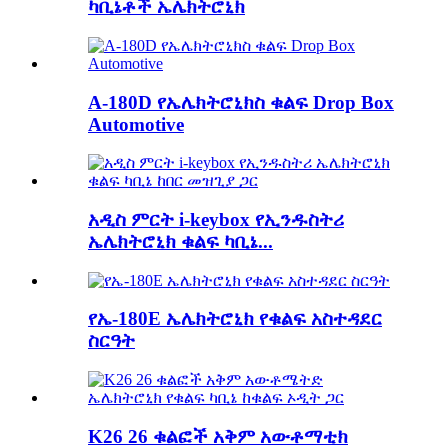
ካቢኔቶች ኤሌክትሮኒክ
A-180D የኤሌክትሮኒክስ ቁልፍ Drop Box
Automotive
አዲስ ምርት i-keybox የኢንዱስትሪ
ኤሌክትሮኒክ ቁልፍ ካቢኔ...
የኤ-180E ኤሌክትሮኒክ የቁልፍ አስተዳደር
ስርዓት
K26 26 ቁልፎች አቅም አውቶማቲክ