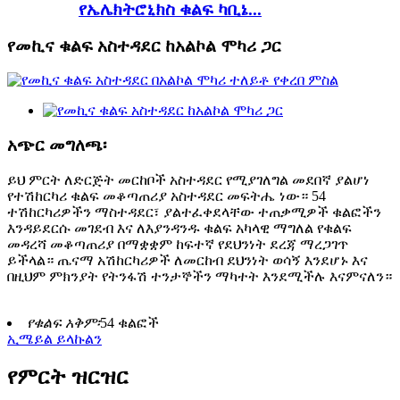
የኤሌክትሮኒክስ ቁልፍ ካቢኔ...
የመኪና ቁልፍ አስተዳደር ከአልኮል ሞካሪ ጋር
አጭር መግለጫ፡
ይህ ምርት ለድርጅት መርከቦች አስተዳደር የሚያገለግል መደበኛ ያልሆነ
የተሽከርካሪ ቁልፍ መቆጣጠሪያ አስተዳደር መፍትሔ ነው። 54
ተሽከርካሪዎችን ማስተዳደር፣ ያልተፈቀደላቸው ተጠቃሚዎች ቁልፎችን
እንዳይደርሱ መገደብ እና ለእያንዳንዱ ቁልፍ አካላዊ ማግለል የቁልፍ
መዳረሻ መቆጣጠሪያ በማቋቋም ከፍተኛ የደህንነት ደረጃ ማረጋገጥ
ይችላል። ጤናማ አሽከርካሪዎች ለመርከብ ደህንነት ወሳኝ እንደሆኑ እና
በዚህም ምክንያት የትንፋሽ ተንታኞችን ማካተት እንደሚችሉ እናምናለን።
የቁልፍ አቅም፡
54 ቁልፎች
ኢሜይል ይላኩልን
የምርት ዝርዝር