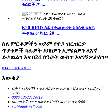
ቁልፎች ፖ ...
K20 RFID ላይ የተመሠረተ አካላዊ ቁልፍ
መቆለፊያ ካቢኔ 20 ...
ስለ ምርቶቻችን ወይም የዋጋ ዝርዝርዎ
ጥያቄዎች ካሉዎት እባክዎን ኢሜልዎን ለእኛ
ይተዉልን እና በ24 ሰዓታት ውስጥ እናገኝዎታለን።
ሰብስክራይብ ያድርጉ
እውቂያ
ፎቅ 7 ፣ ህንፃ T1 ፣ ቲያንሺንግ መንገድ 6 ፣ ሹኒ ወረዳ ፣ ቤጂንግ ፣
ቻይና
0086-13522529319
በሳምንት 7 ቀናት ከጠዋቱ 10:00 እስከ ምሽቱ 6:00
vip@land-well.com