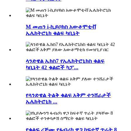
M መጠን i-ኪይቦክስ አውቶሞቲቭ
ኤሌክትሮኒክ ቁልፍ ካቢኔት
ላንድዌል ኤክስ7 የኤሌክትሮኒክስ ቁልፍ
ካቢኔት 42 ቁልፎች ካፓ...
የላንድዌል ትልቅ ቁልፍ አቅም ተንሸራታች
ኤሌክትሮኒክ ...
የቁልፍ ረጅሙ የፋብሪካ ዋጋ ከፍተኛ ጥራት 8