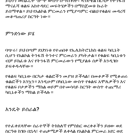
ይህንን መስፈርት ግምት ውስጥ በማስገባት፣ ላንድዌል በርካታ የትንፋሽ
ማናፈሻ ቁልፍ አስተዳደር መፍትሄዎችን በማስጀመቱ ኩራት
ይሰማዋል። ይህ የአልኮል ምርመራን የሚያጣምር ብልህ የቁልፍ መዳረሻ
መቆጣጠሪያ ስርዓት ነው።
ምንድነው ይሄ
ባጭሩ፣ ይህ በጣም ደህንነቱ የተጠበቀ የኤሌክትሮኒክስ ቁልፍ ካቢኔት
ሲሆን የአልኮል ትንፋሽ ትንተና ምርመራን ያካትታል። የቁልፍ ካቢኔቱን
ብቻ ይክፈቱ እና የትንፋሽ ምርመራውን የሚያልፉ ሰዎች እንዲገቡ
ይፍቀዱላቸው።
የቁልፍ ካቢኔው በርካታ ቁልፎችን መያዝ ይችላል፣ በመቶዎች የሚቆጠሩ
ቁልፎችን እንኳን። እንዲሁም በካቢኔው ውስጥ የቁልፍ አሞሌዎችን እና
የቁልፍ ቦታዎችን ማከል ወይም በተመሳሳይ ስርዓት ውስጥ ተጨማሪ
ካቢኔቶችን ማከል ይችላሉ።
እንዴት ይሰራል?
የተፈቀደላቸው ሰራተኞች ትክክለኛ የምስክር ወረቀቶችን ይዘው ወደ
ስርዓቱ ከገቡ በኋላ፣ ተጠቃሚዎች ለቀላል የአልኮል ምርመራ አየር ወደ