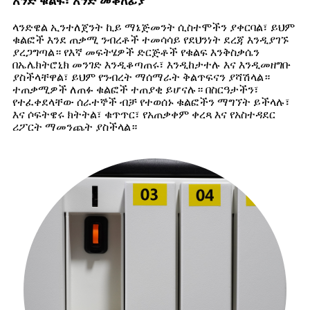
አንድ ቁልፍ፣ አንድ መቆለፊያ
ላንድዌል ኢንተለጀንት ኪይ ማኔጅመንት ሲስተሞችን ያቀርባል፣ ይህም
ቁልፎች እንደ ጠቃሚ ንብረቶች ተመሳሳይ የደህንነት ደረጃ እንዲያገኙ
ያረጋግጣል። የእኛ መፍትሄዎች ድርጅቶች የቁልፍ እንቅስቃሴን
በኤሌክትሮኒክ መንገድ እንዲቆጣጠሩ፣ እንዲከታተሉ እና እንዲመዘግቡ
ያስችላቸዋል፣ ይህም የንብረት ማሰማራት ቅልጥፍናን ያሻሽላል።
ተጠቃሚዎች ለጠፉ ቁልፎች ተጠያቂ ይሆናሉ። በስርዓታችን፣
የተፈቀደላቸው ሰራተኞች ብቻ የተወሰኑ ቁልፎችን ማግኘት ይችላሉ፣
እና ሶፍትዌሩ ክትትል፣ ቁጥጥር፣ የአጠቃቀም ቀረጻ እና የአስተዳደር
ሪፖርት ማመንጨት ያስችላል።