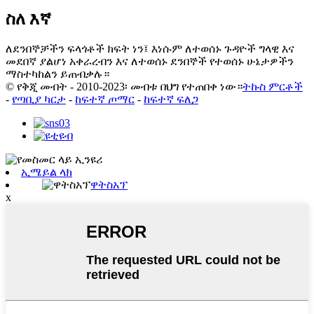
ስለ እኛ
ለደንበኞቻችን ፍላጎቶች ክፍት ነን፤ እነሱም ለተወሰኑ ጉዳዮች ግላዊ እና
መደበኛ ያልሆነ አቀራረብን እና ለተወሰኑ ደንበኞች የተወሰኑ ሁኔታዎችን
ማስተካከልን ይጠብቃሉ።
© የቅጂ መብት - 2010-2023፡ መብቱ በህግ የተጠበቀ ነው።
ትኩስ ምርቶች
-
የጣቢያ ካርታ
-
ከፍተኛ ጦማር
-
ከፍተኛ ፍለጋ
ኢሜይል ላክ
ዋትስአፕ
x