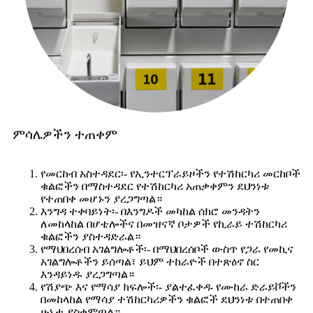
ምሳሌዎችን ተጠቀም
የመርከብ አስተዳደር፡- የኢንተርፕራይዞችን የተሽከርካሪ መርከቦች
ቁልፎችን በማስተዳደር የተሽከርካሪ አጠቃቀምን ደህንነቱ
የተጠበቀ መሆኑን ያረጋግጣል።
እንግዳ ተቀባይነት፡- በእንግዶች መካከል ሰክሮ መንዳትን
ለመከላከል በሆቴሎችና በመዝናኛ ቦታዎች የኪራይ ተሽከርካሪ
ቁልፎችን ያስተዳድራል።
የማህበረሰብ አገልግሎቶች፡- በማህበረሰቦች ውስጥ የጋራ የመኪና
አገልግሎቶችን ይሰጣል፣ ይህም ተከራዮች በተጽዕኖ ስር
እንዳይነዱ ያረጋግጣል።
የሽያጭ እና የማሳያ ክፍሎች፡- ያልተፈቀዱ የሙከራ ድራይቮችን
በመከላከል የማሳያ ተሽከርካሪዎችን ቁልፎች ደህንነቱ በተጠበቀ
ሁኔታ ያስቀምጣል።