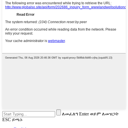
ለመፈለግ Enter ወይም ለመዝጋት
ESC ይጫኑ