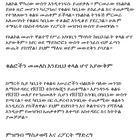
አልኮል ሞካሪው ውስጥ እንዲተነፍሱ ይጠየቃሉ። ምርመራው የአልኮል
ይዘቱ ዜሮ መሆኑን ካረጋገጠ፣ የቁልፍ ካቢኔው ይከፈታል እና ተጠቃሚው
የተገለጸውን ቁልፍ መጠቀም ይችላል። የአልኮል ትንፋሽ ምርመራ
አለመሳካት የቁልፍ ካቢኔው ተቆልፎ እንዲቆይ ያደርጋል። ሁሉም
ተግባራት በአስተዳዳሪው የሪፖርት መዝገብ ውስጥ ይመዘገባሉ።
የአልኮል መጠጥ ቸልተኛ የሥራ አካባቢን ማሳካት ከዚህ በፊት ቀላል ሆኖ
አያውቅም። አየር ወደ ማይክሮፎኑ ውስጥ መተንፈስ ብቻ ፈጣን
ውጤት ያስገኛል፣ ይህም ማለፍ ወይም መውደቅን ያሳያል።
ቁልፎችን መመለስ እንደዚህ ቀላል ሆኖ አያውቅም
ስማርት ኪይ ካቢኔት የቁልፍ አሠራሮችን ብልህነት ባለው መንገድ
ለማስተዳደር የRFID ቴክኖሎጂን ይጠቀማል። እያንዳንዱ ቁልፍ
የRFID መለያ የተገጠመለት ሲሆን የRFID አንባቢ በካቢኔው ውስጥ
ይጫናል። ወደ ካቢኔው በር ሲቃረብ አንባቢው ተጠቃሚው ቁልፉን
እንዲደርስ ያስችለዋል፣ ይህም ደህንነትን እና ቅልጥፍናን ያሻሽላል
እንዲሁም የመዝገብ አጠቃቀምን ለቀጣይ አስተዳደር እና ክትትል
ያመቻቻል።
ምዝግብ ማስታወሻ እና ሪፖርት ማድረግ