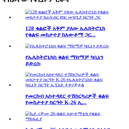
128 ቁልፎች አቅም ያለው ኤሌክትሮኒክ
የቁልፍ መከታተያ ከአውቶማ ጋር...
የኤሌክትሮኒክስ ቁልፍ ማከማቻ ካቢኔን
ይድረሱ
የመርከብ አስተዳደር ተሽከርካሪዎች ቁልፍ
የመከታተያ ስርዓት K-26 ኢ...