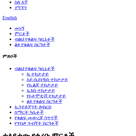
ስለ እኛ
ያግኙን
English
መነሻ
ምርቶች
ብልህ የቁልፍ ካቢኔቶች
ልዩ የቁልፍ ስርዓቶች
ምድቦች
ብልህ የቁልፍ ካቢኔቶች
ኬ ተከታታይ
አይ-ኪይቦክስ ተከታታይ
የኤልጂ ተከታታይ
ኤክስ ተከታታይ
የኦቶሞቲቭ ተከታታይ
ልዩ የቁልፍ ስርዓቶች
ኢንተለጀንት ሎከርስ
ስማርት ካሴቶች
የቁልፍ መውረጃ ሳጥኖች
የጥበቃ ጉብኝት ስርዓቶች
ተለይተው የቀረቡ ምርቶች