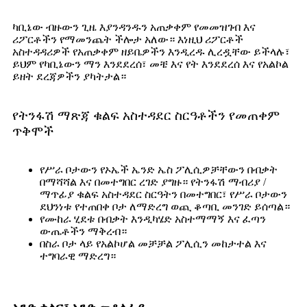
ካቢኔው ብዙውን ጊዜ እያንዳንዱን አጠቃቀም የመመዝገብ እና
ሪፖርቶችን የማመንጨት ችሎታ አለው። እነዚህ ሪፖርቶች
አስተዳዳሪዎች የአጠቃቀም ዘይቤዎችን እንዲረዱ ሊረዷቸው ይችላሉ፣
ይህም የካቢኔውን ማን እንደደረሰ፣ መቼ እና የት እንደደረሰ እና የአልኮል
ይዘት ደረጃዎችን ያካትታል።
የትንፋሽ ማጽጃ ቁልፍ አስተዳደር ስርዓቶችን የመጠቀም
ጥቅሞች
የሥራ ቦታውን የኦኤች ኤንድ ኤስ ፖሊሲዎቻቸውን በብቃት
በማሻሻል እና በመተግበር ረገድ ያግዙ። የትንፋሽ ማብሪያ /
ማጥፊያ ቁልፍ አስተዳደር ስርዓትን በመተግበር፣ የሥራ ቦታውን
ደህንነቱ የተጠበቀ ቦታ ለማድረግ ወጪ ቆጣቢ መንገድ ይሰጣል።
የሙከራ ሂደቱ በብቃት እንዲካሄድ አስተማማኝ እና ፈጣን
ውጤቶችን ማቅረብ።
በስራ ቦታ ላይ የአልኮሆል መቻቻል ፖሊሲን መከታተል እና
ተግባራዊ ማድረግ።