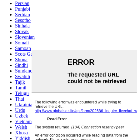
Persian
Punjabi
Serbian
Sesotho
Sinhala
Slovak
Slovenian
Somali
Samoan
Scots Gaelic
Shona
Sindhi
Sundanese
Swahili
Tajik
Tamil
Telugu
Thai
Ukrainian
Urdu
Uzbek
Vietnamese
Welsh
Xhosa
Yiddish