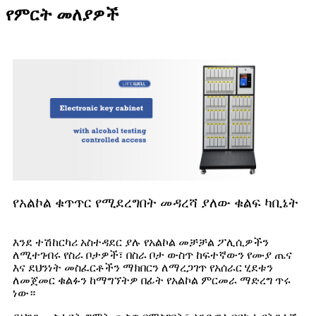
የምርት መለያዎች
የአልኮል ቁጥጥር የሚደረግበት መዳረሻ ያለው ቁልፍ ካቢኔት
እንደ ተሽከርካሪ አስተዳደር ያሉ የአልኮል መቻቻል ፖሊሲዎችን
ለሚተገብሩ የስራ ቦታዎች፣ በስራ ቦታ ውስጥ ከፍተኛውን የሙያ ጤና
እና ደህንነት መስፈርቶችን ማክበርን ለማረጋገጥ የአሰራር ሂደቱን
ለመጀመር ቁልፉን ከማግኘትዎ በፊት የአልኮል ምርመራ ማድረግ ጥሩ
ነው።