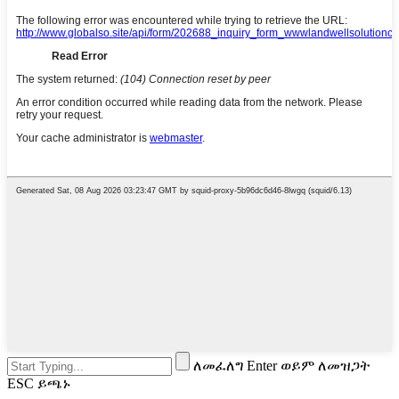
ለመፈለግ Enter ወይም ለመዝጋት
ESC ይጫኑ