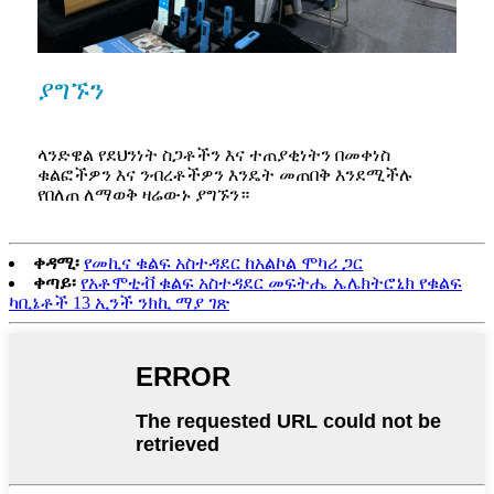
ያግኙን
ላንድዌል የደህንነት ስጋቶችን እና ተጠያቂነትን በመቀነስ
ቁልፎችዎን እና ንብረቶችዎን እንዴት መጠበቅ እንደሚችሉ
የበለጠ ለማወቅ ዛሬውኑ ያግኙን።
ቀዳሚ፡
የመኪና ቁልፍ አስተዳደር ከአልኮል ሞካሪ ጋር
ቀጣይ፡
የአቶሞቲቭ ቁልፍ አስተዳደር መፍትሔ ኤሌክትሮኒክ የቁልፍ
ካቢኔቶች 13 ኢንች ንክኪ ማያ ገጽ