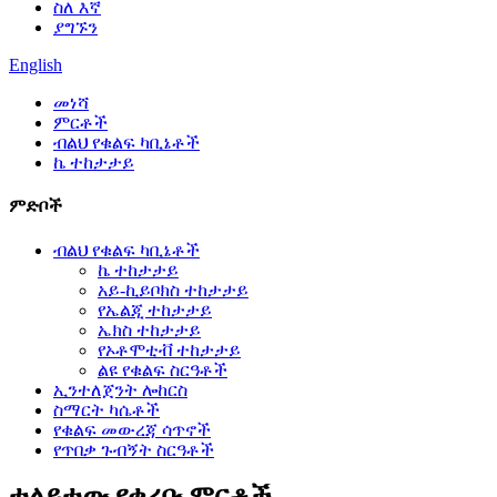
ስለ እኛ
ያግኙን
English
መነሻ
ምርቶች
ብልህ የቁልፍ ካቢኔቶች
ኬ ተከታታይ
ምድቦች
ብልህ የቁልፍ ካቢኔቶች
ኬ ተከታታይ
አይ-ኪይቦክስ ተከታታይ
የኤልጂ ተከታታይ
ኤክስ ተከታታይ
የኦቶሞቲቭ ተከታታይ
ልዩ የቁልፍ ስርዓቶች
ኢንተለጀንት ሎከርስ
ስማርት ካሴቶች
የቁልፍ መውረጃ ሳጥኖች
የጥበቃ ጉብኝት ስርዓቶች
ተለይተው የቀረቡ ምርቶች