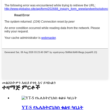
መልእክትዎን እዚህ ይፃፉ እና ይላኩልን
ተዛማጅ ምርቶች
YT-S የኤሌክትሮኒክስ ቁልፍ ካቢኔት