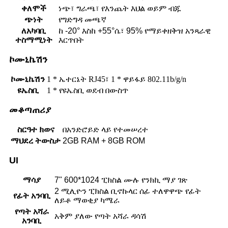
ቀለሞች
ነጭ፣ ግራጫ፣ የእንጨት እህል ወይም ብጁ
ጭነት
የግድግዳ መጫኛ
ለአካባቢ
ከ -20° እስከ +55°ሴ፣ 95% የማይቀዘቅዝ አንጻራዊ
ተስማሚነት
እርጥበት
ኮሙኒኬሽን
ኮሙኒኬሽን
1 * ኤተርኔት RJ45፣ 1 * ዋይፋይ 802.11b/g/n
ዩኤስቢ
1 * የዩኤስቢ ወደብ በውስጥ
መቆጣጠሪያ
ስርዓተ ክወና
በአንድሮይድ ላይ የተመሠረተ
ማህደረ ትውስታ
2GB RAM + 8GB ROM
UI
ማሳያ
7" 600*1024 ፒክስል ሙሉ የንክኪ ማያ ገጽ
2 ሚሊዮን ፒክስል ቢኖኩላር ሰፊ ተለዋዋጭ የፊት
የፊት አንባቢ
ለይቶ ማወቂያ ካሜራ
የጣት አሻራ
አቅም ያለው የጣት አሻራ ዳሳሽ
አንባቢ