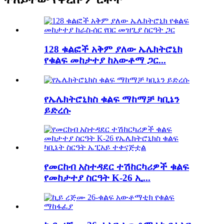
128 ቁልፎች አቅም ያለው ኤሌክትሮኒክ
የቁልፍ መከታተያ ከአውቶማ ጋር...
የኤሌክትሮኒክስ ቁልፍ ማከማቻ ካቢኔን
ይድረሱ
የመርከብ አስተዳደር ተሽከርካሪዎች ቁልፍ
የመከታተያ ስርዓት K-26 ኢ...