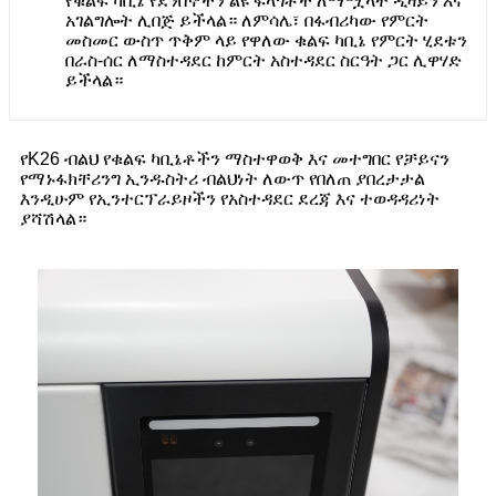
የቁልፍ ካቢኔ የደንበኞችን ልዩ ፍላጎቶች ለማሟላት ዲዛይን እና
አገልግሎት ሊበጅ ይችላል። ለምሳሌ፣ በፋብሪካው የምርት
መስመር ውስጥ ጥቅም ላይ የዋለው ቁልፍ ካቢኔ የምርት ሂደቱን
በራስ-ሰር ለማስተዳደር ከምርት አስተዳደር ስርዓት ጋር ሊዋሃድ
ይችላል።
የK26 ብልህ የቁልፍ ካቢኔቶችን ማስተዋወቅ እና መተግበር የቻይናን
የማኑፋክቸሪንግ ኢንዱስትሪ ብልህነት ለውጥ የበለጠ ያበረታታል
እንዲሁም የኢንተርፕራይዞችን የአስተዳደር ደረጃ እና ተወዳዳሪነት
ያሻሽላል።