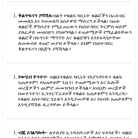
ቅልጥፍናን ያሻሽሉ
ብልጥ የቁልፍ ካቢኔት ቁልፎችን በራስ-ሰር
መመለስ እና የመመለሻ አስታዋሽ ማድረግ ይችላል፣ በጠፉ
ቁልፎች ምክንያት የሚፈጠረውን የአስተዳደር ትርምስ ወይም
ያለፈቃድ መወሰድን ያስወግዳል። ተጠቃሚዎች የሚፈልጓቸውን
ቁልፎች በፍጥነት ማግኘት እና ቁልፎቹን እንደፍላጎታቸው
ለመውሰድ ቀጠሮ መያዝ ይችላሉ፣ ይህም የአስተዳደር
ቅልጥፍናን በእጅጉ ያሻሽላል።
የውሂብ ትንተና
፦ ብልህ የቁልፍ ካቢኔት የእያንዳንዱን ቁልፍ
አጠቃቀም፣ የአጠቃቀም ጊዜን፣ ተጠቃሚውን እና ሌሎች
መረጃዎችን ጨምሮ መመዝገብ ይችላል። እነዚህን መረጃዎች
በመተንተን፣ ኢንተርፕራይዞች የቁልፍ አጠቃቀምን እንዲረዱ፣
የቁልፍ አስተዳደር ሂደቱን እንዲያመቻቹ እና የሀብት አጠቃቀምን
እንዲያሻሽሉ ሊረዳቸው ይችላል።
ብጁ አገልግሎት
፦ ለተለያዩ ኢንዱስትሪዎች እና ፍላጎቶች፣ ብልህ