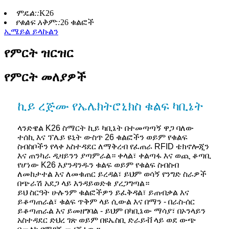
ሞዴል::
K26
የቁልፍ አቅም::
26 ቁልፎች
ኢሜይል ይላኩልን
የምርት ዝርዝር
የምርት መለያዎች
ኪይ ረጅሙ የኤሌክትሮኒክስ ቁልፍ ካቢኔት
ላንድዌል K26 ስማርት ኪይ ካቢኔት በተመጣጣኝ ዋጋ ባለው
ተሰኪ እና ፕሌይ ዩኒት ውስጥ 26 ቁልፎችን ወይም የቁልፍ
ስብስቦችን የላቀ አስተዳደር ለማቅረብ የፈጠራ RFID ቴክኖሎጂን
እና ጠንካራ ዲዛይንን ያጣምራል። ቀላል፣ ቀልጣፋ እና ወጪ ቆጣቢ
የሆነው K26 እያንዳንዱን ቁልፍ ወይም የቁልፍ ስብስብ
ለመከታተል እና ለመቁጠር ይረዳል፣ ይህም ወሳኝ የንግድ ስራዎች
በጭራሽ አደጋ ላይ እንዳይወድቁ ያረጋግጣል።
ይህ ስርዓት ሁሉንም ቁልፎችዎን ይፈቅዳል፣ ይጠብቃል እና
ይቆጣጠራል፣ ቁልፍ ጥቅም ላይ ሲውል እና በማን - በራስ-ሰር
ይቆጣጠራል እና ይመዘግባል - ይህም በካቢኔው ማሳያ፣ በኦንላይን
አስተዳደር ድህረ ገጽ ወይም በዩኤስቢ ድራይቭ ላይ ወደ ውጭ