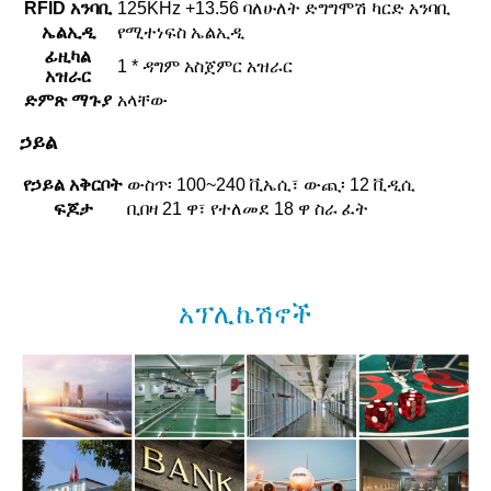
RFID አንባቢ
125KHz +13.56 ባለሁለት ድግግሞሽ ካርድ አንባቢ
ኤልኢዲ
የሚተነፍስ ኤልኢዲ
ፊዚካል
1 * ዳግም አስጀምር አዝራር
አዝራር
ድምጽ ማጉያ
አላቸው
ኃይል
የኃይል አቅርቦት
ውስጥ፡ 100~240 ቪኤሲ፣ ውጪ፡ 12 ቪዲሲ
ፍጆታ
ቢበዛ 21 ዋ፣ የተለመደ 18 ዋ ስራ ፈት
አፕሊኬሽኖች