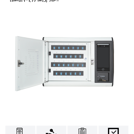
በመላክ የሚገኝ መረጃ ነው።