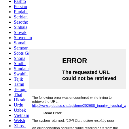
Pashto
Persian
Punjabi
Serbian
Sesotho
Sinhala
Slovak
Slovenian
Somali
Samoan
Scots Gaelic
Shona
Sindhi
Sundanese
Swahili
Tajik
Tamil
Telugu
Thai
Ukrainian
Urdu
Uzbek
Vietnamese
Welsh
Xhosa