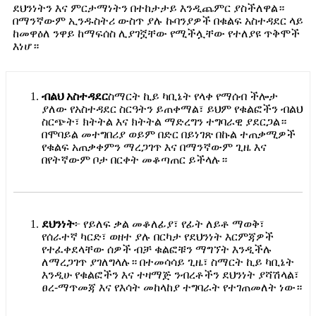
ደህንነትን እና ምርታማነትን በተከታታይ እንዲጨምር ያስችለዋል።
በማንኛውም ኢንዱስትሪ ውስጥ ያሉ ኩባንያዎች በቁልፍ አስተዳደር ላይ
ከመዋዕለ ንዋይ ከማፍሰስ ሊያገኟቸው የሚችሏቸው የተለያዩ ጥቅሞች
እነሆ።
ብልህ አስተዳደር
ስማርት ኪይ ካቢኔት የላቀ የማሰብ ችሎታ
ያለው የአስተዳደር ስርዓትን ይጠቀማል፣ ይህም የቁልፎችን ብልህ
ስርጭት፣ ክትትል እና ክትትል ማድረግን ተግባራዊ ያደርጋል።
በሞባይል መተግበሪያ ወይም በድር በይነገጽ በኩል ተጠቃሚዎች
የቁልፍ አጠቃቀምን ማረጋገጥ እና በማንኛውም ጊዜ እና
በየትኛውም ቦታ በርቀት መቆጣጠር ይችላሉ።
ደህንነት
፦ የይለፍ ቃል መቆለፊያ፣ የፊት ለይቶ ማወቅ፣
የሰራተኛ ካርድ፣ ወዘተ ያሉ በርካታ የደህንነት እርምጃዎች
የተፈቀደላቸው ሰዎች ብቻ ቁልፎቹን ማግኘት እንዲችሉ
ለማረጋገጥ ያገለግላሉ። በተመሳሳይ ጊዜ፣ ስማርት ኪይ ካቢኔት
እንዲሁ የቁልፎችን እና ተዛማጅ ንብረቶችን ደህንነት ያሻሽላል፣
ፀረ-ማጥመጃ እና የእሳት መከላከያ ተግባራት የተገጠመለት ነው።