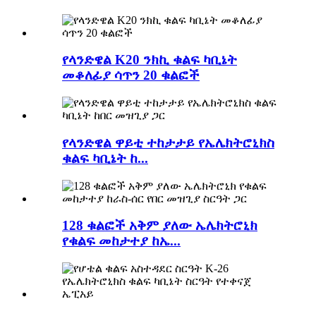
የላንድዌል K20 ንክኪ ቁልፍ ካቢኔት
መቆለፊያ ሳጥን 20 ቁልፎች
የላንድዌል ዋይቲ ተከታታይ የኤሌክትሮኒክስ
ቁልፍ ካቢኔት ከ...
128 ቁልፎች አቅም ያለው ኤሌክትሮኒክ
የቁልፍ መከታተያ ከኤ...