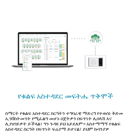
የቁልፍ አስተዳደር መፍትሔ ጥቅሞች
ስማርት የቁልፍ አስተዳደር ስርዓትን ተግባራዊ ማድረግ የተወሰነ ቅድመ
ኢንቨስትመንት የሚፈልግ መሆኑ በጀትዎን በፍጥነት ሊበላሽ እና
ሊያዘገይዎት ይችላል፣ ግን ጉዳዩ ይህ አይደለም። አስተማማኝ የቁልፍ
አስተዳደር ስርዓት በፍጥነት ፍሬያማ ይሆናል፣ ይህም ኩባንያዎ