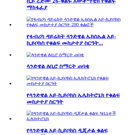
ኪይ ረጅሙ 26-ቁልፍ አውቶማቲክ የቁልፍ
ማከፋፈያ
የፋብሪካ ዳይሬክት ላንድዌል ኤክስኤል አይ-
ኪይቦክስ የቁልፍ መከታተያ ስርዓት...
ላንድዌል ለቢሮ ስማርት ጠባቂ
የላንድዌል አይ-ኪይቦክስ ኤሌክትሮኒክ የቁልፍ
መከታተያ ስርዓት
የላንድዌል አይ-ኪይቦክስ ዲጂታል ቁልፍ