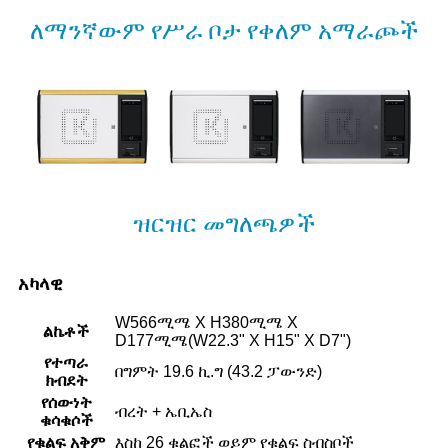
ለማንኛውም የሥራ ቦታ የቀለም አማራጮች
ዝርዝር መግለጫዎች
አካላዊ
W566ሚሜ X H380ሚሜ X
ልኬቶች
D177ሚሜ(W22.3" X H15" X D7")
የተጣራ
በግምት 19.6 ኪ.ግ (43.2 ፓውንድ)
ክብደት
የሰውነት
ብረት + ኤቢኤስ
ቁሳቁሶች
የቁልፍ አቅም
እስከ 26 ቁልፎች ወይም የቁልፍ ስብስቦች