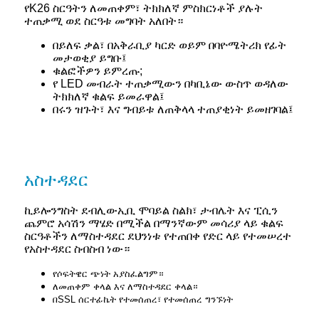
የK26 ስርዓትን ለመጠቀም፣ ትክክለኛ ምስክርነቶች ያሉት
ተጠቃሚ ወደ ስርዓቱ መግባት አለበት።
በይለፍ ቃል፣ በአቅራቢያ ካርድ ወይም በባዮሜትሪክ የፊት
መታወቂያ ይግቡ፤
ቁልፎችዎን ይምረጡ;
የ LED መብራት ተጠቃሚውን በካቢኔው ውስጥ ወዳለው
ትክክለኛ ቁልፍ ይመራዋል፤
በሩን ዝጉት፣ እና ግብይቱ ለጠቅላላ ተጠያቂነት ይመዘገባል፤
አስተዳደር
ኪይሎንግስት ደብሊውኢቢ ሞባይል ስልክ፣ ታብሌት እና ፒሲን
ጨምሮ አሳሽን ማሄድ በሚችል በማንኛውም መሳሪያ ላይ ቁልፍ
ስርዓቶችን ለማስተዳደር ደህንነቱ የተጠበቀ የድር ላይ የተመሠረተ
የአስተዳደር ስብስብ ነው።
የሶፍትዌር ጭነት አያስፈልግም።
ለመጠቀም ቀላል እና ለማስተዳደር ቀላል።
በSSL ሰርተፊኬት የተመሰጠረ፣ የተመሰጠረ ግንኙነት