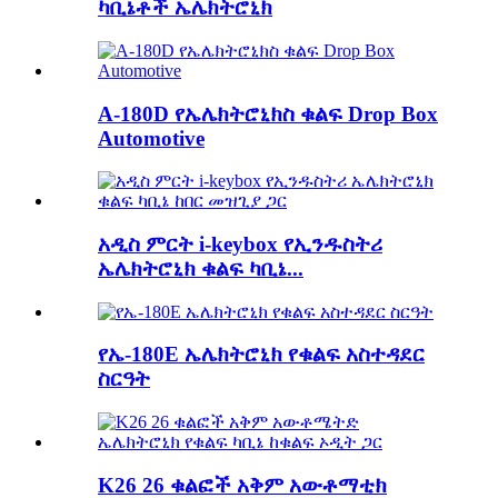
ካቢኔቶች ኤሌክትሮኒክ
A-180D የኤሌክትሮኒክስ ቁልፍ Drop Box
Automotive
አዲስ ምርት i-keybox የኢንዱስትሪ
ኤሌክትሮኒክ ቁልፍ ካቢኔ...
የኤ-180E ኤሌክትሮኒክ የቁልፍ አስተዳደር
ስርዓት
K26 26 ቁልፎች አቅም አውቶማቲክ