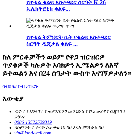
የሆቴል ቁልፍ አስተዳደር ስርዓት K-26
ኤሌክትሮኒክ ቁልፍ...
የሆቴል ትምህርት ቤት የቁልፍ አስተዳደር
ስርዓት ዲጂታል ቁልፍ ...
ስለ ምርቶቻችን ወይም የዋጋ ዝርዝርዎ
ጥያቄዎች ካሉዎት እባክዎን ኢሜልዎን ለእኛ
ይተዉልን እና በ24 ሰዓታት ውስጥ እናገኝዎታለን።
ሰብስክራይብ ያድርጉ
እውቂያ
ፎቅ 7 ፣ ህንፃ T1 ፣ ቲያንሺንግ መንገድ 6 ፣ ሹኒ ወረዳ ፣ ቤጂንግ ፣
ቻይና
0086-13522529319
በሳምንት 7 ቀናት ከጠዋቱ 10:00 እስከ ምሽቱ 6:00
vip@land-well.com