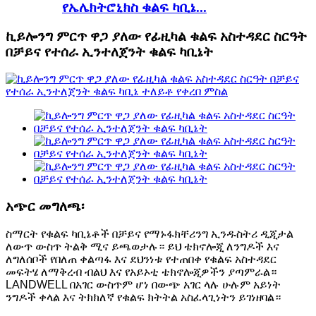
የኤሌክትሮኒክስ ቁልፍ ካቢኔ...
ኪይሎንግ ምርጥ ዋጋ ያለው የፊዚካል ቁልፍ አስተዳደር ስርዓት
በቻይና የተሰራ ኢንተለጀንት ቁልፍ ካቢኔት
አጭር መግለጫ፡
ስማርት የቁልፍ ካቢኔቶች በቻይና የማኑፋክቸሪንግ ኢንዱስትሪ ዲጂታል
ለውጥ ውስጥ ትልቅ ሚና ይጫወታሉ። ይህ ቴክኖሎጂ ለንግዶች እና
ለግለሰቦች የበለጠ ቀልጣፋ እና ደህንነቱ የተጠበቀ የቁልፍ አስተዳደር
መፍትሄ ለማቅረብ ብልህ እና የአይኦቲ ቴክኖሎጂዎችን ያጣምራል።
LANDWELL በአገር ውስጥም ሆነ በውጭ አገር ላሉ ሁሉም አይነት
ንግዶች ቀላል እና ትክክለኛ የቁልፍ ክትትል አስፈላጊነትን ይገነዘባል።