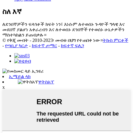
ስለ እኛ
ለደንበኞቻችን ፍላጎቶች ክፍት ነን፤ እነሱም ለተወሰኑ ጉዳዮች ግላዊ እና
መደበኛ ያልሆነ አቀራረብን እና ለተወሰኑ ደንበኞች የተወሰኑ ሁኔታዎችን
ማስተካከልን ይጠብቃሉ።
© የቅጂ መብት - 2010-2023፡ መብቱ በህግ የተጠበቀ ነው።
ትኩስ ምርቶች
-
የጣቢያ ካርታ
-
ከፍተኛ ጦማር
-
ከፍተኛ ፍለጋ
ኢሜይል ላክ
ዋትስአፕ
x