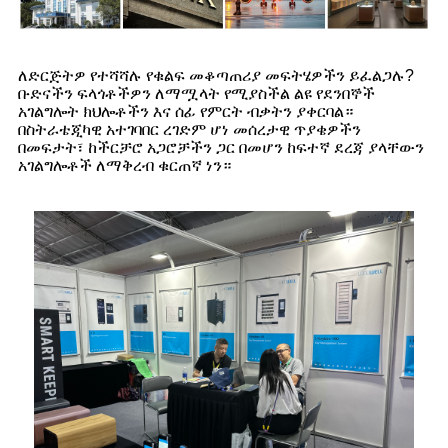
ለድርጅትዎ የተሻሻሉ የቁልፍ መቆጣጠሪያ መፍትሄዎችን ይፈልጋሉ?
ቡድናችን ፍላጎቶችዎን ለማሟላት የሚያስችል ልዩ የደንበኞች
አገልግሎት ክህሎቶችን እና ሰፊ የምርት ብቃትን ያቀርባል።
በስትራቴጂካዊ አተገባበር ረገድም ሆነ መሰረታዊ ጥያቄዎችን
በመፍታት፣ ከችርቻሮ አጋሮቻችን ጋር በመሆን ከፍተኛ ደረጃ ያላቸውን
አገልግሎቶች ለማቅረብ ቁርጠኛ ነን።