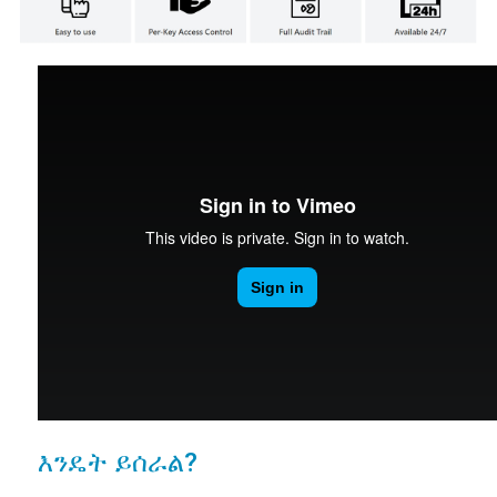
እንዴት ይሰራል?