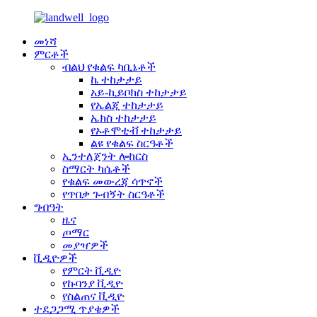
መነሻ
ምርቶች
ብልህ የቁልፍ ካቢኔቶች
ኬ ተከታታይ
አይ-ኪይቦክስ ተከታታይ
የኤልጂ ተከታታይ
ኤክስ ተከታታይ
የኦቶሞቲቭ ተከታታይ
ልዩ የቁልፍ ስርዓቶች
ኢንተለጀንት ሎከርስ
ስማርት ካሴቶች
የቁልፍ መውረጃ ሳጥኖች
የጥበቃ ጉብኝት ስርዓቶች
ግብዓት
ዜና
ጦማር
መያዣዎች
ቪዲዮዎች
የምርት ቪዲዮ
የኩባንያ ቪዲዮ
የስልጠና ቪዲዮ
ተደጋጋሚ ጥያቄዎች