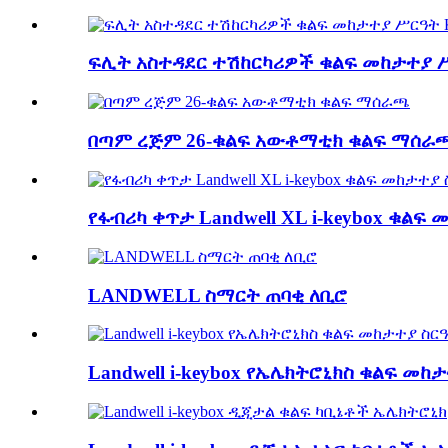
ፍሊት አስተዳደር ተሽከርካሪዎች ቁልፍ መከታተያ ሥር
በጣም ረጅም 26-ቁልፍ አውቶማቲክ ቁልፍ ማሰራ
የፋብሪካ ቀጥታ Landwell XL i-keybox ቁልፍ መ
LANDWELL ስማርት ጠባቂ ለቢሮ
Landwell i-keybox የኤሌክትሮኒክስ ቁልፍ መከ