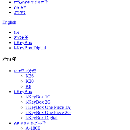
የሚጠየቁ ጥያቄዎች
ስለ እኛ
ያግኙን
English
ቤት
ምርቶች
i-KeyBox
i-KeyBox Digital
ምድቦች
በጣም ረጅም
K26
K20
K8
i-KeyBox
i-KeyBox 1G
i-KeyBox 2G
i-KeyBox One Piece 1ጂ
i-KeyBox One Piece 2G
i-KeyBox Digital
ልዩ ቁልፍ ስርዓቶች
A-180E