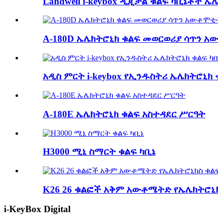
Landwell i-keybox ዲጂታል ቁልፍ ካቢኔቶች ኤ
A-180D ኤሌክትሮኒክ ቁልፍ መወርወሪያ ሳጥን 
አዲስ ምርት i-keybox የኢንዱስትሪ ኤሌክትሮኒክ ቁ
A-180E ኤሌክትሮኒክ ቁልፍ አስተዳደር ሥርዓት
H3000 ሚኒ ስማርት ቁልፍ ካቢኔ
K26 26 ቁልፎች አቅም አውቶሜትድ የኤሌክትሮኒክስ
i-KeyBox Digital