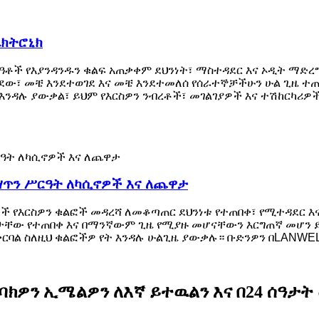
ሌክትሮኒክ
ዓቶች የእያንዳንዱን ቁልፍ አጠቃቀም ደህንነት፣ ማስተዳደር እና ኦዲት ማድረ
ደው፣ መቼ እንደተወገደ እና መቼ እንደተመለሰ የሰራተኞቻችሁን ሁል ጊዜ ተጠ
ት እንዳሉ ያውቃል፣ ይህም የእርስዎን ንብረቶች፣ መገልገያዎች እና ተሽከርካ
ፍ ሣጥን ሥርዓት ለካሲኖዎች እና ለጨዋታ
ች የእርስዎን ቁልፎች መዳረሻ ለመቆጣጠር ደህንነቱ የተጠበቀ፣ የሚተዳደር 
ቸው የተጠበቀ እና በማንኛውም ጊዜ የሚያዙ መሆናቸውን እርግጠኛ መሆን ይች
ርባል ስለዚህ ቁልፎችዎ የት እንዳሉ ሁልጊዜ ያውቃሉ። ቡድንዎን በLANWEL
ክዎን ኢሜልዎን ለእኛ ይተዉልን እና በ24 ሰዓታት 