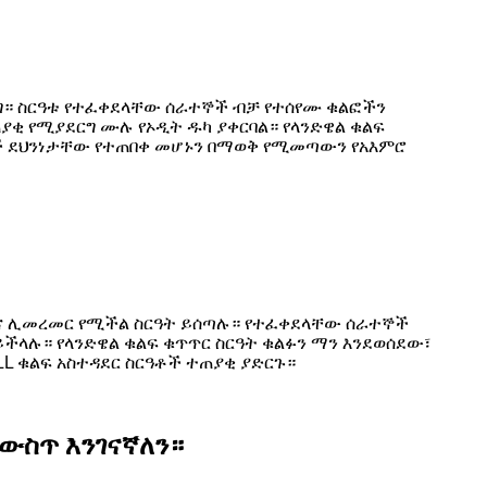
ግ። ስርዓቱ የተፈቀደላቸው ሰራተኞች ብቻ የተሰየሙ ቁልፎችን
ያቂ የሚያደርግ ሙሉ የኦዲት ዱካ ያቀርባል። የላንድዌል ቁልፍ
ሪዎች ደህንነታቸው የተጠበቀ መሆኑን በማወቅ የሚመጣውን የአእምሮ
እና ሊመረመር የሚችል ስርዓት ይሰጣሉ። የተፈቀደላቸው ሰራተኞች
ላሉ። የላንድዌል ቁልፍ ቁጥጥር ስርዓት ቁልፉን ማን እንደወሰደው፣
L ቁልፍ አስተዳደር ስርዓቶች ተጠያቂ ያድርጉ።
ውስጥ እንገናኛለን።