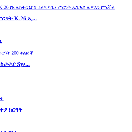
ዓት K-26 ኢ...
ጫ
ከታተያ Sys...
ታተያ ስርዓት