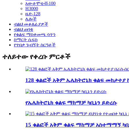
አውቶሞቲቭ-100
H3000
ዜድ-128
ሌሎች
ብልህ መቆለፊያዎች
ብልህ ጠባቂ
የቁልፍ ማስቀመጫ ሳጥን
ስማርት ሴፍስ
የጥበቃ ጉብኝት ስርዓቶች
ተለይተው የቀረቡ ምርቶች
128 ቁልፎች አቅም ኤሌክትሮኒክ ቁልፍ መከታተያ ከ
የኤሌክትሮኒክ ቁልፍ ማከማቻ ካቢኔን ይድረሱ
15 ቁልፎች አቅም ቁልፍ ማከማቻ አስተማማኝ ካቢኔ