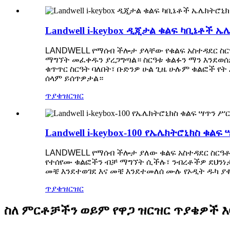
Landwell i-keybox ዲጂታል ቁልፍ ካቢኔቶች ኤ
LANDWELL የማሰብ ችሎታ ያላቸው የቁልፍ አስተዳደር ስር
ማግኘት መፈቀዱን ያረጋግጣል። ስርዓቱ ቁልፉን ማን እንደወሰ
ቁጥጥር ስርዓት ባለበት፣ ቡድንዎ ሁል ጊዜ ሁሉም ቁልፎች የ
ሰላም ይሰጥዎታል።
ጥያቄ
ዝርዝር
Landwell i-keybox-100 የኤሌክትሮኒክስ ቁል
LANDWELL የማሰብ ችሎታ ያለው ቁልፍ አስተዳደር ስርዓቶ
የተሰየሙ ቁልፎችን ብቻ ማግኘት ሲችሉ፣ ንብረቶችዎ ደህንነታ
መቼ እንደተወገደ እና መቼ እንደተመለሰ ሙሉ የኦዲት ዱካ ያቀ
ጥያቄ
ዝርዝር
ስለ ምርቶቻችን ወይም የዋጋ ዝርዝር ጥያቄዎች እባ