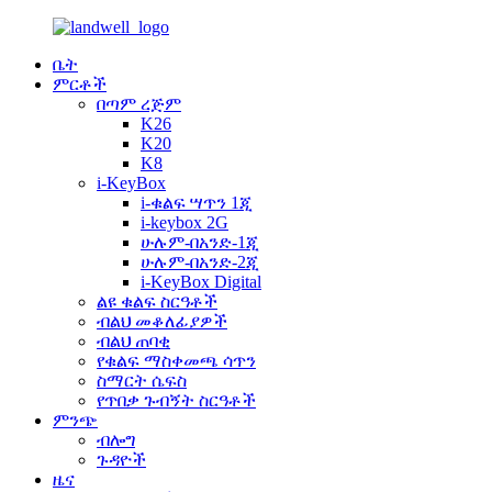
ቤት
ምርቶች
በጣም ረጅም
K26
K20
K8
i-KeyBox
i-ቁልፍ ሣጥን 1ጂ
i-keybox 2G
ሁሉም-በአንድ-1ጂ
ሁሉም-በአንድ-2ጂ
i-KeyBox Digital
ልዩ ቁልፍ ስርዓቶች
ብልህ መቆለፊያዎች
ብልህ ጠባቂ
የቁልፍ ማስቀመጫ ሳጥን
ስማርት ሴፍስ
የጥበቃ ጉብኝት ስርዓቶች
ምንጭ
ብሎግ
ጉዳዮች
ዜና