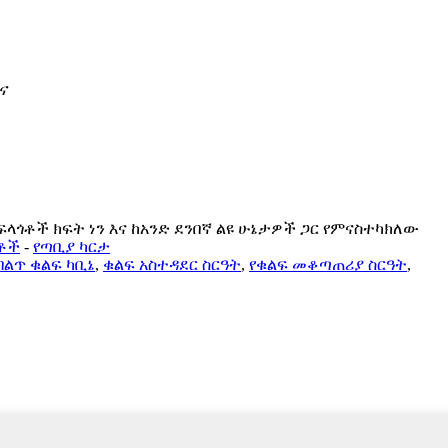
ና
ላጎቶች ክፍት ነን እና ከአንድ ደንበኛ ልዩ ሁኔታዎች ጋር የምናስተካክለው
ቶች
-
የጣቢያ ካርታ
ብልጥ ቁልፍ ካቢኔ
,
ቁልፍ አስተዳደር ስርዓት
,
የቁልፍ መቆጣጠሪያ ስርዓት
,