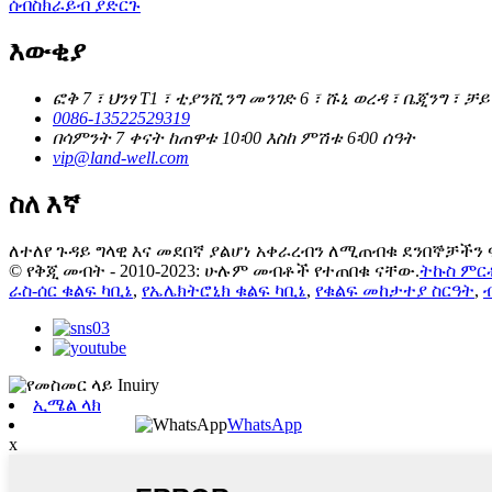
ሰብስክራይብ ያድርጉ
እውቂያ
ፎቅ 7 ፣ ህንፃ T1 ፣ ቲያንሺንግ መንገድ 6 ፣ ሹኒ ወረዳ ፣ ቤጂንግ ፣ ቻይ
0086-13522529319
በሳምንት 7 ቀናት ከጠዋቱ 10፡00 እስከ ምሽቱ 6፡00 ሰዓት
vip@land-well.com
ስለ እኛ
ለተለየ ጉዳይ ግላዊ እና መደበኛ ያልሆነ አቀራረብን ለሚጠብቁ ደንበኞቻችን ፍ
© የቅጂ መብት - 2010-2023: ሁሉም መብቶች የተጠበቁ ናቸው.
ትኩስ ምር
ራስ-ሰር ቁልፍ ካቢኔ
,
የኤሌክትሮኒክ ቁልፍ ካቢኔ
,
የቁልፍ መከታተያ ስርዓት
,
ኢሜል ላክ
WhatsApp
x