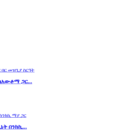
አውቶማ ጋር...
ት በንክኪ...