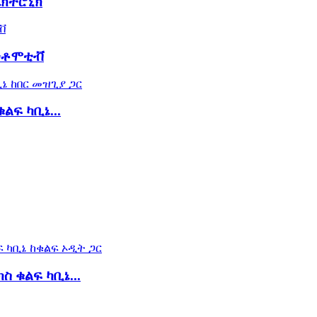
ሌክትሮኒክ
አውቶሞቲቭ
ልፍ ካቢኔ...
 ቁልፍ ካቢኔ...