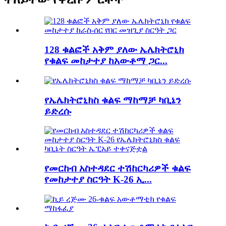
128 ቁልፎች አቅም ያለው ኤሌክትሮኒክ
የቁልፍ መከታተያ ከአውቶማ ጋር...
የኤሌክትሮኒክስ ቁልፍ ማከማቻ ካቢኔን
ይድረሱ
የመርከብ አስተዳደር ተሽከርካሪዎች ቁልፍ
የመከታተያ ስርዓት K-26 ኢ...