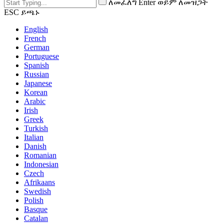
ለመፈለግ Enter ወይም ለመዝጋት
ESC ይጫኑ
English
French
German
Portuguese
Spanish
Russian
Japanese
Korean
Arabic
Irish
Greek
Turkish
Italian
Danish
Romanian
Indonesian
Czech
Afrikaans
Swedish
Polish
Basque
Catalan