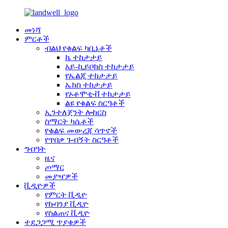
መነሻ
ምርቶች
ብልህ የቁልፍ ካቢኔቶች
ኬ ተከታታይ
አይ-ኪይቦክስ ተከታታይ
የኤልጂ ተከታታይ
ኤክስ ተከታታይ
የኦቶሞቲቭ ተከታታይ
ልዩ የቁልፍ ስርዓቶች
ኢንተለጀንት ሎከርስ
ስማርት ካሴቶች
የቁልፍ መውረጃ ሳጥኖች
የጥበቃ ጉብኝት ስርዓቶች
ግብዓት
ዜና
ጦማር
መያዣዎች
ቪዲዮዎች
የምርት ቪዲዮ
የኩባንያ ቪዲዮ
የስልጠና ቪዲዮ
ተደጋጋሚ ጥያቄዎች