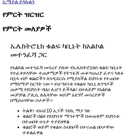
ኢሜይል ይላኩልን
የምርት ዝርዝር
የምርት መለያዎች
ኤሌክትሮኒክ ቁልፍ ካቢኔት ከአልኮል
መተንፈሻ ጋር
የአልኮል መተንፈሻ መሳሪያ ያለው የኤሌክትሮኒክስ ቁልፍ ካቢኔት
የተፈቀደላቸው ተጠቃሚዎች የትንፋሽ መቆጣጠሪያ ፈተና ካለፉ
በኋላ ብቻ ቁልፎችን እንዲደርሱ የሚያስችል ደህንነቱ የተጠበቀ
የማከማቻ ስርዓት ነው። ይህ ዓይነቱ የቁልፍ ካቢኔ ለንግዶች
ጠቃሚ የደህንነት ባህሪ ሊሆን ይችላል፣ በተለይም የአልኮል
መቻቻል ፖሊሲ ለሌላቸው ወይም አደገኛ መሳሪያዎች
በሚሰሩባቸው ቦታዎች።
ትልቅ፣ ብሩህ 10 ኢንች ንክኪ ማያ ገጽ
ቁልፎች በልዩ የደህንነት ማኅተሞች በመጠቀም ደህንነቱ
በተጠበቀ ሁኔታ ተያይዘዋል
ቁልፎች ወይም የቁልፍ ስብስቦች በተናጠል በቦታቸው
ተቆልፈዋል