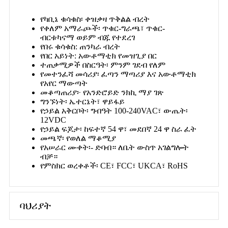
የካቢኔ ቁሳቁስ፡ ቀዝቃዛ ጥቅልል ​​ብረት
የቀለም አማራጮች፡ ጥቁር-ግራጫ፣ ጥቁር-
ብርቱካናማ ወይም ብጁ የተደረገ
የበሩ ቁሳቁስ: ጠንካራ ብረት
የበር አይነት: አውቶማቲክ የመዝጊያ በር
ተጠቃሚዎች በስርዓት፡ ምንም ገደብ የለም
የመተንፈሻ መሳሪያ፡ ፈጣን ማጣሪያ እና አውቶማቲክ
የአየር ማውጣት
መቆጣጠሪያ፦ የአንድሮይድ ንክኪ ማያ ገጽ
ግንኙነት፡ ኤተርኔት፣ ዋይፋይ
የኃይል አቅርቦት፡ ግብዓት 100-240VAC፣ ውጤት፡
12VDC
የኃይል ፍጆታ፡ ከፍተኛ 54 ዋ፣ መደበኛ 24 ዋ ስራ ፈት
መጫኛ፡ የወለል ማቆሚያ
የአሠራር ሙቀት፡- ድባብ። ለቤት ውስጥ አገልግሎት
ብቻ።
የምስክር ወረቀቶች፡ CE፣ FCC፣ UKCA፣ RoHS
ባህሪያት