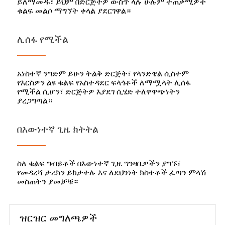
ይለማመዱ፣ ይህም በድርጅትዎ ውስጥ ላሉ ሁሉም ተጠቃሚዎች
ቁልፍ መልሶ ማግኘት ቀላል ያደርገዋል።
ሊሰፋ የሚችል
አነስተኛ ንግድም ይሁን ትልቅ ድርጅት፣ የላንድዌል ሲስተም
የእርስዎን ልዩ ቁልፍ የአስተዳደር ፍላጎቶች ለማሟላት ሊሰፋ
የሚችል ሲሆን፣ ድርጅትዎ እያደገ ሲሄድ ተለዋዋጭነትን
ያረጋግጣል።
በእውነተኛ ጊዜ ክትትል
ስለ ቁልፍ ግብይቶች በእውነተኛ ጊዜ ግንዛቤዎችን ያግኙ፣
የመዳረሻ ታሪክን ይከታተሉ እና ለደህንነት ክስተቶች ፈጣን ምላሽ
መስጠትን ያመቻቹ።
ዝርዝር መግለጫዎች