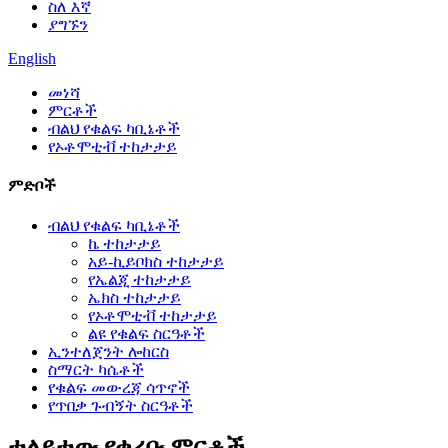
ስለ እኛ
ያግኙን
English
መነሻ
ምርቶች
ብልህ የቁልፍ ካቢኔቶች
የኦቶሞቲቭ ተከታታይ
ምድቦች
ብልህ የቁልፍ ካቢኔቶች
ኬ ተከታታይ
አይ-ኪይቦክስ ተከታታይ
የኤልጂ ተከታታይ
ኤክስ ተከታታይ
የኦቶሞቲቭ ተከታታይ
ልዩ የቁልፍ ስርዓቶች
ኢንተለጀንት ሎከርስ
ስማርት ካሴቶች
የቁልፍ መውረጃ ሳጥኖች
የጥበቃ ጉብኝት ስርዓቶች
ተለይተው የቀረቡ ምርቶች