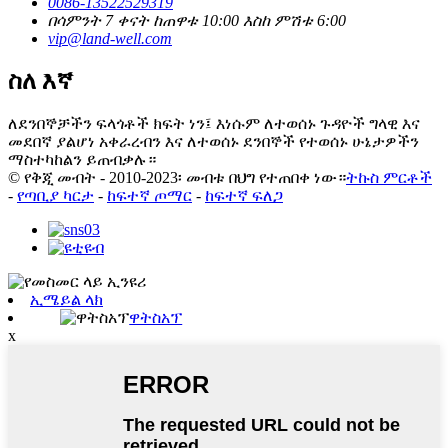
0086-13522529319
በሳምንት 7 ቀናት ከጠዋቱ 10:00 እስከ ምሽቱ 6:00
vip@land-well.com
ስለ እኛ
ለደንበኞቻችን ፍላጎቶች ክፍት ነን፤ እነሱም ለተወሰኑ ጉዳዮች ግላዊ እና
መደበኛ ያልሆነ አቀራረብን እና ለተወሰኑ ደንበኞች የተወሰኑ ሁኔታዎችን
ማስተካከልን ይጠብቃሉ።
© የቅጂ መብት - 2010-2023፡ መብቱ በህግ የተጠበቀ ነው።
ትኩስ ምርቶች
-
የጣቢያ ካርታ
-
ከፍተኛ ጦማር
-
ከፍተኛ ፍለጋ
ኢሜይል ላክ
ዋትስአፕ
x