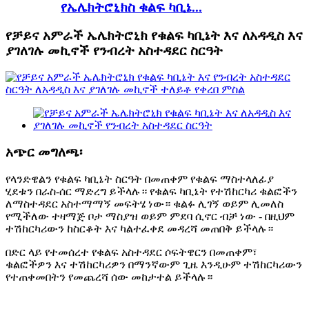
የኤሌክትሮኒክስ ቁልፍ ካቢኔ...
የቻይና አምራች ኤሌክትሮኒክ የቁልፍ ካቢኔት እና ለአዳዲስ እና
ያገለገሉ መኪኖች የንብረት አስተዳደር ስርዓት
አጭር መግለጫ፡
የላንድዌልን የቁልፍ ካቢኔት ስርዓት በመጠቀም የቁልፍ ማስተላለፊያ
ሂደቱን በራስ-ሰር ማድረግ ይችላሉ። የቁልፍ ካቢኔት የተሽከርካሪ ቁልፎችን
ለማስተዳደር አስተማማኝ መፍትሄ ነው። ቁልፉ ሊገኝ ወይም ሊመለስ
የሚችለው ተዛማጅ ቦታ ማስያዝ ወይም ምደባ ሲኖር ብቻ ነው - በዚህም
ተሽከርካሪውን ከስርቆት እና ካልተፈቀደ መዳረሻ መጠበቅ ይችላሉ።
በድር ላይ የተመሰረተ የቁልፍ አስተዳደር ሶፍትዌርን በመጠቀም፣
ቁልፎችዎን እና ተሽከርካሪዎን በማንኛውም ጊዜ እንዲሁም ተሽከርካሪውን
የተጠቀመበትን የመጨረሻ ሰው መከታተል ይችላሉ።