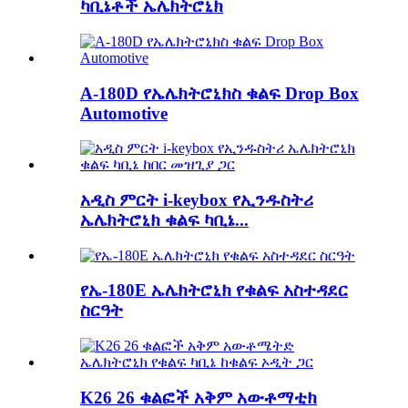
ካቢኔቶች ኤሌክትሮኒክ
A-180D የኤሌክትሮኒክስ ቁልፍ Drop Box
Automotive
አዲስ ምርት i-keybox የኢንዱስትሪ
ኤሌክትሮኒክ ቁልፍ ካቢኔ...
የኤ-180E ኤሌክትሮኒክ የቁልፍ አስተዳደር
ስርዓት
K26 26 ቁልፎች አቅም አውቶማቲክ