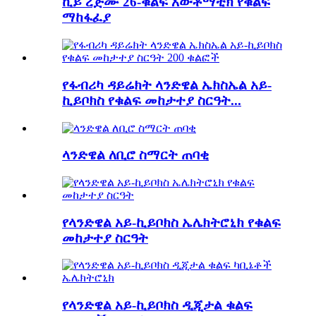
ኪይ ረጅሙ 26-ቁልፍ አውቶማቲክ የቁልፍ
ማከፋፈያ
የፋብሪካ ዳይሬክት ላንድዌል ኤክስኤል አይ-
ኪይቦክስ የቁልፍ መከታተያ ስርዓት...
ላንድዌል ለቢሮ ስማርት ጠባቂ
የላንድዌል አይ-ኪይቦክስ ኤሌክትሮኒክ የቁልፍ
መከታተያ ስርዓት
የላንድዌል አይ-ኪይቦክስ ዲጂታል ቁልፍ