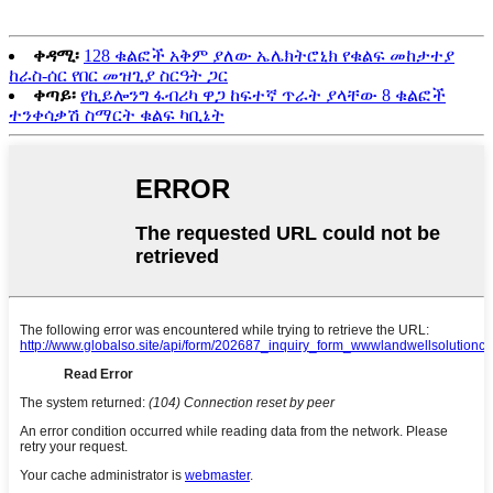
ቀዳሚ፡
128 ቁልፎች አቅም ያለው ኤሌክትሮኒክ የቁልፍ መከታተያ
ከራስ-ሰር የበር መዝጊያ ስርዓት ጋር
ቀጣይ፡
የኪይሎንግ ፋብሪካ ዋጋ ከፍተኛ ጥራት ያላቸው 8 ቁልፎች
ተንቀሳቃሽ ስማርት ቁልፍ ካቢኔት