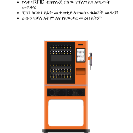
የላቀ የRFID ቴክኖሎጂ ያለው የፕለግ እና አጫውት
መፍትሄ
ፒን፣ ካርድ፣ የፊት መታወቂያ ለተወሰኑ ቁልፎች መዳረሻ
ራሱን የቻለ እትም እና የአውታረ መረብ እትም