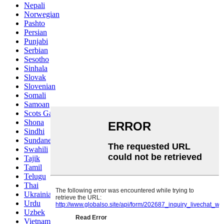
Nepali
Norwegian
Pashto
Persian
Punjabi
Serbian
Sesotho
Sinhala
Slovak
Slovenian
Somali
Samoan
Scots Gaelic
Shona
Sindhi
Sundanese
Swahili
Tajik
Tamil
Telugu
Thai
Ukrainian
Urdu
Uzbek
Vietnamese