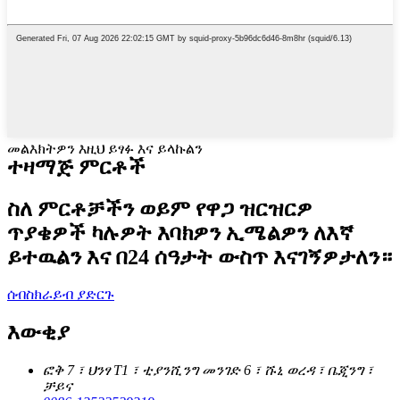
መልእክትዎን እዚህ ይፃፉ እና ይላኩልን
ተዛማጅ ምርቶች
ስለ ምርቶቻችን ወይም የዋጋ ዝርዝርዎ
ጥያቄዎች ካሉዎት እባክዎን ኢሜልዎን ለእኛ
ይተዉልን እና በ24 ሰዓታት ውስጥ እናገኝዎታለን።
ሰብስክራይብ ያድርጉ
እውቂያ
ፎቅ 7 ፣ ህንፃ T1 ፣ ቲያንሺንግ መንገድ 6 ፣ ሹኒ ወረዳ ፣ ቤጂንግ ፣
ቻይና