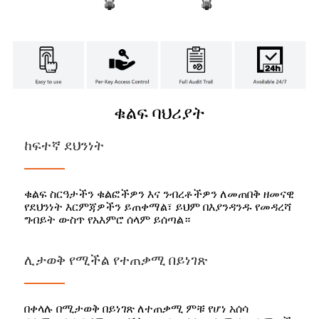
ቁልፍ ባህሪያት
ከፍተኛ ደህንነት
ቁልፍ ስርዓታችን ቁልፎችዎን እና ንብረቶችዎን ለመጠበቅ ዘመናዊ
የደህንነት እርምጃዎችን ይጠቀማል፣ ይህም በእያንዳንዱ የመዳረሻ
ግብይት ውስጥ የአእምሮ ሰላም ይሰጣል።
ሊታወቅ የሚችል የተጠቃሚ በይነገጽ
በቀላሉ በሚታወቅ በይነገጽ ለተጠቃሚ ምቹ የሆነ አሰሳ