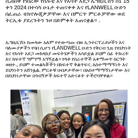
ሲጠበቅ የነበረው የሴፍቲ እና የእሳት አደጋ ኤግዚቢሽን ሰኔ 15
ቀን 2024 በተሳካ ሁኔታ ተጠናቀቀ እና የLANWELL ቡድን
በፈጠራ ቴክኖሎጂዎቻቸው እና በምርጥ ምርቶቻቸው ወደ
ትርኢቱ ያደረጉትን ጉዞ በድምቀት አጠናቋል። .
ኤግዚቢሽኑ ከመላው አለም የተውጣጡ ብዙ ኢንተርፕራይዞችን እና
ባለሙያዎችን የሳበ ሲሆን የLANDWELL ቡድን የቅርብ ጊዜ የደህንነት
እና የእሳት አደጋ መከላከያ መፍትሄዎችን አሳይቷል ይህም ሰፊ ትኩረት
እና ከፍተኛ ግምገማ አግኝቷል። የላቀ የሰራተኞች አቀማመጥ ስርዓት
ወዘተ., ይህም ተመልካቾችን በከፍተኛ ቅልጥፍና, አስተማማኝነት እና
ደህንነትን አሸንፏል. ምርቶቹ በብቃታቸው፣ በአስተማማኝነታቸው እና
በደህንነታቸው በጎብኝዎች ከፍተኛ አድናቆት ተችሮባቸዋል።