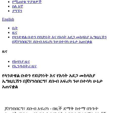
የሚጠየቁ ጥያቄዎች
ስለ እኛ
ያግኙን
English
ቤት
ዜና
የላንድዌል ቡድን የደህንነት እና የእሳት አደጋ መከላከያ ኤግዚቢሽን
በጆሃንስበርግ፣ ደቡብ አፍሪካ ጉዞ በተሳካ ሁኔታ አጠናቋል
ዜና
የኩባንያ ዜና
የኢንዱስትሪ ዜና
የላንድዌል ቡድን የደህንነት እና የእሳት አደጋ መከላከያ
ኤግዚቢሽን በጆሃንስበርግ፣ ደቡብ አፍሪካ ጉዞ በተሳካ ሁኔታ
አጠናቋል
ጆሃንስበርግ፣ ደቡብ አፍሪካ - በዚች ደማቅ ከተማ በጉጉት