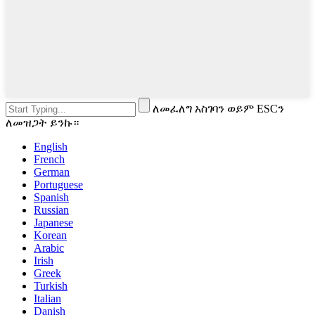
ለመፈለግ አስገባን ወይም ESCን
ለመዝጋት ይንኩ።
English
French
German
Portuguese
Spanish
Russian
Japanese
Korean
Arabic
Irish
Greek
Turkish
Italian
Danish