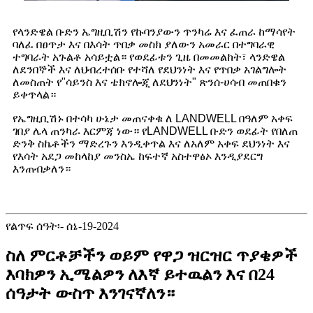
የላንድዌል ቡድን ኤግዚቢሽን የኩባንያውን ጥንካሬ እና ፈጠራ ከማሳየት
ባለፈ በፀጥታ እና በእሳት ጥበቃ መስክ ያለውን አመራር በተግባራዊ
ተግባራት አጉልቶ አሳይቷል። የወደፊቱን ጊዜ በመመልከት፣ ላንድዌል
ለደንበኞች እና ለህብረተሰቡ የተሻለ የደህንነት እና የጥበቃ አገልግሎት
ለመስጠት የ"ሳይንስ እና ቴክኖሎጂ ለደህንነት" ጽንሰ-ሀሳብ መጠበቁን
ይቀጥላል።
የኤግዚቢሽኑ በተሳካ ሁኔታ መጠናቀቁ ለ LANDWELL በዓለም አቀፍ
ገበያ ሌላ ጠንካራ እርምጃ ነው። የLANDWELL ቡድን ወደፊት የበለጠ
ድንቅ ስኬቶችን ማድረጉን እንዲቀጥል እና ለአለም አቀፍ ደህንነት እና
የእሳት አደጋ መከላከያ መንስኤ ከፍተኛ አስተዋፅኦ እንዲያደርግ
እንጠብቃለን።
የልጥፍ ሰዓት፡- ሰኔ-19-2024
ስለ ምርቶቻችን ወይም የዋጋ ዝርዝር ጥያቄዎች
እባክዎን ኢሜልዎን ለእኛ ይተዉልን እና በ24
ሰዓታት ውስጥ እንገናኛለን።