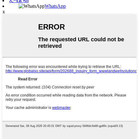
ኢሜል ላክ
WhatsApp
x