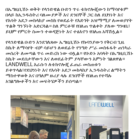
በኤግዚቢሽኑ ወቅት የላንድዌል ቡድን ጥሩ ቴክኖሎጂውን ከማሳየቱም
በላይ ከኢንዱስትሪ ባለሙያዎች እና ደንበኞች ጋር ስለ ደህንነት እና
የእሳት አደጋ መከላከያ መስክ የወደፊት የእድገት አዝማሚያ ለመወያየት
ጥልቅ ግንኙነት አድርጓል። ስለ ምርቶቹ የበለጠ ጥልቀት ያለው ግንዛቤ፣
ይህም የምርት ስሙን ተወዳጅነት እና ተፅእኖን የበለጠ አሻሽሏል።
የላንድዌል ቡድን እንደገለጸው ኤግዚቢሽኑ የኩባንያውን የቅርብ ጊዜ
ስኬት ለማሳየት ብቻ ሳይሆን ለወደፊት የንግድ ሥራ መስፋፋት ጠንካራ
መሰረት ለመጣል ጥሩ መድረክ ነው ብሏል። የቡድኑ አባላት በኤግዚቢሽኑ
ስኬት መደሰታቸውን እና ለወደፊትም ያላቸውን እምነት ገልጸዋል።
LANDWELL እራሱን ለቴክኖሎጂ ፈጠራ መስጠቱን
ይቀጥላል፣የደህንነት እና የእሳት አደጋ መከላከያ ኢንዱስትሪ ልማትን
ማስተዋወቅ እና በዓለም ዙሪያ ላሉ ደንበኞች የበለጠ የተሻሉ
አገልግሎቶችን እና መፍትሄዎችን ይሰጣል።