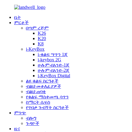
ቤት
ምርቶች
በጣም ረጅም
K26
K20
K8
i-KeyBox
i-ቁልፍ ሣጥን 1ጂ
i-keybox 2G
ሁሉም-በአንድ-1ጂ
ሁሉም-በአንድ-2ጂ
i-KeyBox Digital
ልዩ ቁልፍ ስርዓቶች
ብልህ መቆለፊያዎች
ብልህ ጠባቂ
የቁልፍ ማስቀመጫ ሳጥን
ስማርት ሴፍስ
የጥበቃ ጉብኝት ስርዓቶች
ምንጭ
ብሎግ
ጉዳዮች
ዜና