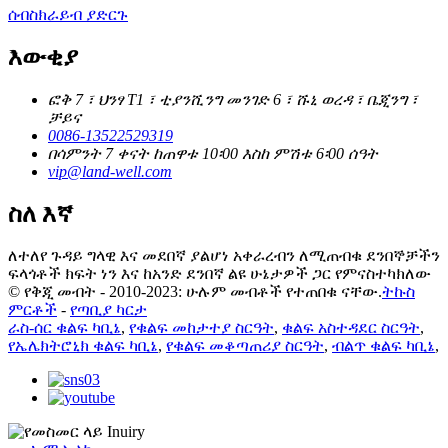
ሰብስክራይብ ያድርጉ
እውቂያ
ፎቅ 7 ፣ ህንፃ T1 ፣ ቲያንሺንግ መንገድ 6 ፣ ሹኒ ወረዳ ፣ ቤጂንግ ፣
ቻይና
0086-13522529319
በሳምንት 7 ቀናት ከጠዋቱ 10፡00 እስከ ምሽቱ 6፡00 ሰዓት
vip@land-well.com
ስለ እኛ
ለተለየ ጉዳይ ግላዊ እና መደበኛ ያልሆነ አቀራረብን ለሚጠብቁ ደንበኞቻችን
ፍላጎቶች ክፍት ነን እና ከአንድ ደንበኛ ልዩ ሁኔታዎች ጋር የምናስተካክለው
© የቅጂ መብት - 2010-2023: ሁሉም መብቶች የተጠበቁ ናቸው.
ትኩስ
ምርቶች
-
የጣቢያ ካርታ
ራስ-ሰር ቁልፍ ካቢኔ
,
የቁልፍ መከታተያ ስርዓት
,
ቁልፍ አስተዳደር ስርዓት
,
የኤሌክትሮኒክ ቁልፍ ካቢኔ
,
የቁልፍ መቆጣጠሪያ ስርዓት
,
ብልጥ ቁልፍ ካቢኔ
,